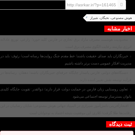
http://asrkar.ir/?p=161465
هوش مصنوعی، نخبگان، شیراز
اخبار مشابه
محدودیت هوشمند مصرف مازاد برق تجاری در فارس کلید خورد/ زارعی: توزیع عادلانه
انرژی نیازمند رعایت الگوی مصرف برق است
خبرنگاران باید صدای حقیقت باشند/ خط مقدم جنگ روایت‌ها رسانه است/ رئوف: باید در
مدیریت افکار عمومی دست برتر داشته باشیم
دستگاه‌های دولتی فارس پاسدار جایگاه حرفه‌ای خبرنگاران باشند/ دهقان: رسانه‌ها در
فرآیند توسعه نقش تعیین‌کننده دارند
تعاون روستایی زنان فارس در حمایت دولت قرار دارند/ ذوالقدر: تقویت جایگاه کلیدی
بانوان بسترساز توسعه اجتماعی می‌شود
افتخارآفرینی دانش‌آموز شیرازی در المپیاد جهانی هوش مصنوعی/ شایان رضاییان در این
رقابت‌ها طلا گرفت/ کلاری: این موفقیت نتیجه اعتماد به نوجوانان است
ثبت دیدگاه