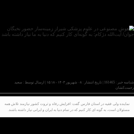
شناسه خبر : 161465 | تاریخ انتشار : ۰۸ شهریور ۱۴۰۳ - ۱۵:۱۸ | ارسال توسط :
سعید
زحمت‌کشان
نماینده ولی فقیه در استان فارس گفت: افزایش رفاه و ثروت کشور نیازمند تلاش همه
مسئولان است، به گونه ای کار کنیم که در تمام دنیا به ایران و ایرانی نیاز داشته باشند.
آیت الله لطف الله دژکام در آئین بهره برداری از ۸۱ پروژه
سلامت محور در مجموعه دانشگاه علوم پزشکی شیراز