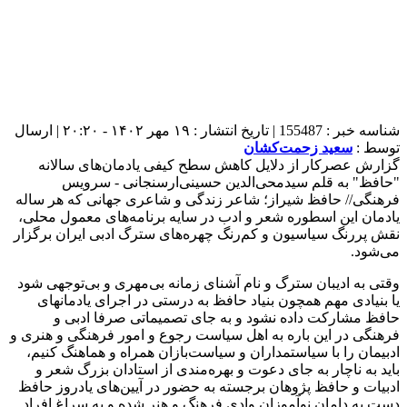
شناسه خبر : 155487 | تاریخ انتشار : ۱۹ مهر ۱۴۰۲ - ۲۰:۲۰ | ارسال
توسط :
سعید زحمت‌کشان
گزارش عصرکار از دلایل کاهش سطح کیفی یادمان‌های سالانه
"حافظ" به قلم سيدمحی‌الدین حسینی‌ارسنجانی - سرویس
فرهنگی// حافظ شیراز؛ شاعر زندگی و شاعری جهانی که هر ساله
یادمان‌ این اسطوره شعر و ادب در سایه برنامه‌های معمول محلی،
نقش پررنگ سیاسیون و کم‌رنگ چهره‌های سترگ ادبی ایران برگزار
می‌شود.
وقتی به ادیبان سترگ و نام آشنای زمانه بی‌مهری و بی‌توجهی شود
یا بنیادی مهم همچون بنیاد حافظ به درستی در اجرای یادمانهای
حافظ مشارکت داده نشود و به جای تصمیماتی صرفا ادبی و
فرهنگی در این باره به اهل سیاست رجوع و امور فرهنگی و هنری و
ادبیمان را با سیاستمداران و سیاست‌بازان همراه و هماهنگ کنیم،
باید به ناچار به جای دعوت و بهره‌مندی از استادان بزرگ شعر و
ادبیات و حافظ پژوهان برجسته به حضور در آیین‌های یادروز حافظ
دست به دامان نوآموزان وادی فرهنگ‌ و هنر شده و به سراغ افراد