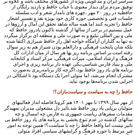
سراسر ایران و مدعوینی ویژه از کشورهای مختلف باشد و علاوه بر
توفیق مردم برای دیدار معنوی با جناب حافظ و بازدید رایگان از
حافظیه در روز ۲۰ مهر ،چهره های نامدار شعر و ادب سلسله
جلسات فنی و تخصصی حوزه کاری خود بویژه نقد و تفسیر اشعار
حافظ را تجربه کنند اما همه ساله شاهد تحقق این آمال و آرزوها در
عمل نیستیم.در برخی از سالها از گذشته تاکنون یادروز حافظ که
ملی و بین المللی تبلیغ و به صورت ملی و منطقه ای برگزار میگردد
نه تنها به گلباران آرامگاه خواجه اهل راز حافظ شیرازی اکتفا شده
بلکه شان پایتخت فرهنگی و دارالعلم بودن شیراز هم به زیر سوال
رفته است.بر اساس برنامه‌ ریز یها هر سال از میان ادارات کل
فرهنگ و ارشاد اسلامی، میراث فرهنگی، مرکز اسناد و کتابخانه
ملی و بنیاد فارس‌ شناسی،یکی عهده‌ دار برنامه‌ ریزی و اجرای
برنامه‌ های یاد روز حافظ بود، اگرچه کار برنامه‌ریزی به‌صورت
مشترک انجام می‌شد، اما متولی اجرا یک‌ دستگاه بود تا اشکالی در
اجرایی شدن برنامه‌ها بوجود نیاید.
حافظ را چه به سیاست و سیاست‌بازان؟!
از مهر سال ۱۳۹۹ تا مهر ۱۴۰۱ هم کرونا؛فاصله انداز فعالیتهای
متولیان برپایی یاد روز حافظ شد.تاثیر دل مشغولی مدیران تمهیدگر
مقدمات سفرهای ریاست جمهوری به فارس چه امسال و چه
سالهای گذشته در عدم تنوع بخشی به برنامه های یاد روز حافظ بی
تاثیر نیست اما واقعا حافظ را چه با سیاست؟! همین توجه به امور
غیر مرتبط با حوزه فرهنگ و‌ گرایشهای سیاسی افراد متولی