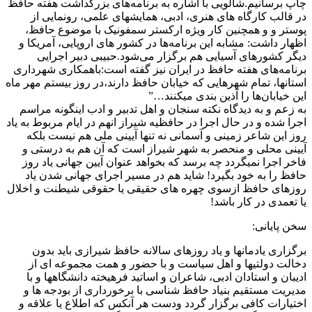
چاپ برسانیم.شالویی با اشاره به برنامه‌های بزرگداشت هفته حافظ
در قالب کارگاه‌ های هنری، ادبی، همایشهای علمی، رونمایی از
پوستر و و همچنین کار ویژه ارکستر سمفونیک با موضوع حافظ،
اظهار داشت: مشابه این برنامه‌ها در کشور‌ های اروپایی، آمریکا و
دیگر کشور‌های آسیایی هم برگزار می‌شود.حبیبی دبیر اجرایی
برنامه‌های هفته حافظ در ایران نیز گفته است:باهمکاری شهرداری
استانها، تمام شهر‌هایی که خیابان حافظ دارند،در روز بیستم مهر ماه
این خیابان‌ها را آذین بندی میکنند…”
به زعم و به دیدگاه نکته سنجان و اهل تدبیر و ادب اینگونه مراسم
اجرا شده و در حال اجرا در حافظیه شیراز انهم در ایام مربوط به یاد
روز این شاعر زمینی و آسمانی نه تنها آیینی ملی هم نیست بلکه
آیینی محلی و منحصر به شهر شیراز است که آن هم به درستی و
فاخر اجرا نمیگردد چه برسد که بخواهد عنوان آیین جهانی یاد روز
حافظ را به خود بگیرد! شاید هم در مسیر اجرای جهانی شدن یاد
روزهای حافظ ازسوی چهره های حقیقی یا حقوقی شیطنت و اخلال
یا تعمدی در کار باشد!
سخن پایانی:
برگزاری یادمانها و یاد روزهای سالانه حافظ شیرازی باید بدون
دخالت دولتیها و اهل سیاست و با حضور و همت مجموعه ای از
ادیبان و استادان ادبی، شاعران و اساتید فرهیخته دانشگاهها و با
مدیریت مستقیم بنیاد حافظ شناسی با برخورداری از بودجه ها و
اختیارات کافی برگزار گردد ودست هر آنکس که اطلاع یا علاقه و