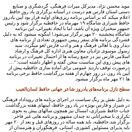
موید محسن نژاد، مدیرکل میراث فرهنگی، گردشگری و صنایع
دستی استان فارس هم درست در آستانه برگزاری یاد روز حافظ
اعلام میکند که بر اساس برنامه‌ ریزی‌های اولیه قرار بود آیین یادروز
حافظ شیرازی شامگاه ۱۹ مهرماه در حافظیه برگزار شود و رئیس
جمهور سخنران ویژه آن باشد، اما با ایجاد تغییراتی، این برنامه
شامگاه پنجشنبه ۲۰ مهر برگزار می‌شود.! اینگونه میشود که به دلیل
فشردگی برنامه های سفر رییس جمهوری تعدادی از برنامه های
دیدار وی با اهالی فرهنگ و هنر و ادب فارس لغو میگردد. سید
رسول موسوی نژادیان معاون هنری اداره کل فرهنگ و ارشاد
اسلامی فارس نیز در جمع رسانه ها از احتمال تغییرات در برنامه
های پیش روی این مناسبت سخن گفته و اظهار داشته است: “…
درصورت توقف بازدید عمومی برای آماده‌ سازی حافظیه پیش از
آیین یاد روز، در روز چهارم از هفته بزرگداشت حافظ برخی برنامه
ها ۲۱ مهر ماه برگزار میشود.
سطح نازل برنامه‌های یادروز شاعر جهانی حافظ لسان‌الغیب
به دلیل نقش پر رنگ سیاست در اجرای برنامه های رویداداد فرهنگی
در شیراز و فارس بویژه در یاد روز حافظ، آیینهای هفته بزرگداشت
جناب حافظ شیرازی، امسال نیز همچون سالهای پیش به نحوی
تکراری با سخنرانانی نه چندان مشهور و برنامه هایی غیر فاخر
برگزار شد.حافظیه، باید همه ساله در روزهای قبل و بعد از ۲۰ مهر
باید پذیرای مسئولین کشوری، استانی، فرهنگوران و هنرمندان از