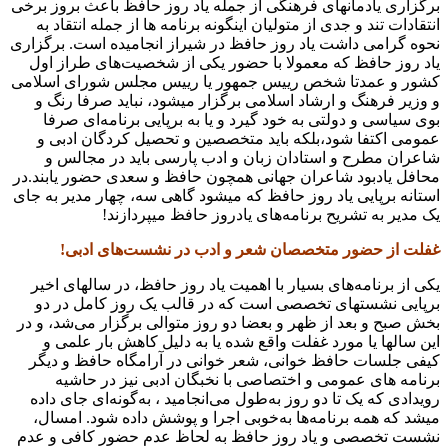
برگزاری یادمانهای فرهنگی از جمله یاد روز حافظ باعث بروز برخی
انتقادات تند و جدی از متولیان اینگونه برنامه ها از جمله انتقاد به
نحوه‌ گرامی‌ داشت یاد روز حافظ در شیراز انجامیده است. برگزاری
یاد روز حافظ که معمولا با حضور یکی از شخصیت‌های طراز اول
کشور و عمدتا شخص رییس‌ جمهور یا رییس مجلس شورای اسلامی
و وزیر فرهنگ و ارشاد اسلامی برگزار میشود، نباید صرفا رنگ و
بوی سیاسی و دولتی به خود گیرد و یا به برپایی برنامه‌ای صرفا
عمومی اکتفا شود،بلکه باید متخصصین و تحصیل کردگان ادبی و
شاعران مطرح و استادان زبان و ادب پارسی باید در مجالس و
محافل یادبود شاعران جهانی همچون حافظ و سعدی حضور یابند.در
استانه برپایی یاد روز حافظ که میشود گاهی سه، چهار مدیر به‌ جای
یک مدیر به تشریح برنامه‌های یادروز حافظ میپردازند!
غفلت از حضور متخصصان شعر و ادب در نشست‌های ادبی!
یکی از برنامه‌های بسیار با اهمیت یاد روز حافظ، در سالهای اخیر
برپایی نشستهای تخصصی است که در قالب یک روز کامل در دو
بخش صبح و بعد از ظهر و بعضا دو روز متوالی برگزار می‌شد، و در
این سالها یا مورد غفلت واقع شده یا به دلیل کاهش بار علمی و
کیفی جلسات حافظ‌ خوانی، شعر خوانی در آرامگاه حافظ و دیگر
برنامه‌ های عمومی و اختصاصی با نخبگان ادبی نیز در حاشیه
رویدادی که یک تا دو روز به‌طول می‌انجامید ، به‌گونه‌ای جای داده
میشد که همه برنامه‌ها به‌خوبی اجرا و پوشش داده شود. امسال،
نشست تخصصی و یاد روز حافظ به لحاظ عدم حضور کافی و عدم