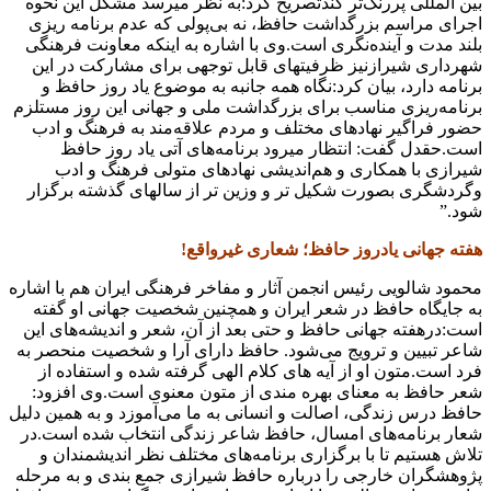
بین‌ المللی پررنگ‌تر کندتصریح کرد:به نظر میرسد مشکل این نحوه
اجرای مراسم بزرگداشت حافظ، نه بی‌پولی که عدم برنامه‌ ریزی
بلند مدت و آینده‌نگری است.وی با اشاره به اینکه معاونت فرهنگی
شهرداری شیرازنیز ظرفیتهای قابل توجهی برای مشارکت در این
برنامه دارد، بیان کرد:نگاه همه‌ جانبه به موضوع یاد روز حافظ و
برنامه‌ریزی مناسب برای بزرگداشت ملی و جهانی این روز مستلزم
حضور فراگیر نهادهای مختلف و مردم علاقه‌مند به فرهنگ و ادب
است.حقدل گفت: انتظار میرود برنامه‌های آتی یاد روز حافظ
شیرازی با همکاری و هم‌اندیشی نهادهای متولی فرهنگ و ادب
وگردشگری بصورت شکیل تر و وزین‌ تر از سالهای گذشته برگزار
شود.”
هفته جهانی یادروز حافظ؛ شعاری غیرواقع!
محمود شالویی رئیس انجمن آثار و مفاخر فرهنگی ایران هم با اشاره
به جایگاه حافظ در شعر ایران و همچنین شخصیت جهانی او گفته
است:درهفته جهانی حافظ و حتی بعد از آن، شعر و اندیشه‌های این
شاعر تبیین و ترویج می‌شود. حافظ دارای آرا و شخصیت منحصر به
فرد است.متون او از آیه‌ های کلام الهی گرفته شده و استفاده از
شعر حافظ به معنای بهره مندی از متون معنوی است.وی افزود:
حافظ درس زندگی، اصالت و انسانی به ما می‌آموزد و به همین دلیل
شعار برنامه‌های امسال، حافظ شاعر زندگی انتخاب شده است.در
تلاش هستیم تا با برگزاری برنامه‌های مختلف نظر اندیشمندان و
پژوهشگران خارجی را درباره حافظ شیرازی جمع بندی و به مرحله