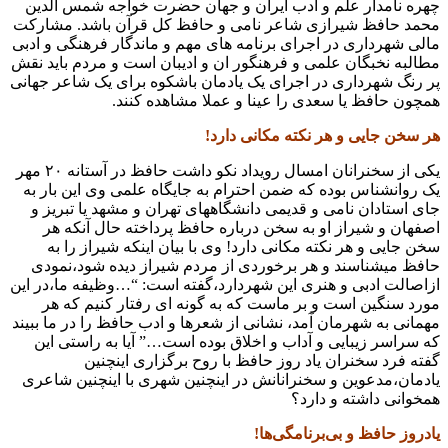
چهره نامدار علم و ادب ایران و جهان حضرت خواجه شمس الدین
محمد حافظ شیرازی شاعر نامی و حافظ کل قرآن باشد. مشارکت
مالی شهرداری در اجرای برنامه های مهم و ماندگار فرهنگی و ادبی
مطالبه نخبگان علمی و فرهنگور ان و ادیبان است و مردم باید نقش
پر رنگ شهرداری در اجرای یک یادمان باشکوه برای یک شاعر جهانی
همچون حافظ یا سعدی را عینا و عملا مشاهده کنند.
هر سخن جایی و هر نکته مکانی دارد!
یکی از سخنرانان امسال رویداد نکو داشت حافظ در آستانه ۲۰ مهر
یک روانشناس بوده که ضمن احترام به جایگاه علمی وی این بار به
جای استادان نامی و قدیمی دانشگاههای تهران و مشهد یا تبریز و
اصفهان و شیراز او به سخن درباره حافظ پرداخته حال آنکه هر
سخن جایی و هر نکته مکانی دارد! وی با بیان اینکه شیراز را به
حافظ میشناسند و هر برخوردی از مردم شیراز دیده شود،نمودی
ازاصالت ادبی و هنری این شهردارد،گفته است: “…وظیفه ما،در این
مورد سنگین است و بر ماست که به گونه ای رفتار کنیم که هر
مهمانی به شهرمان آمد، نشانی از شعرها و ادب حافظ را در ما ببیند
که سراسر زیبایی و آداب و اخلاق بوده است…” آیا به راستی این
گفته فرد سخنران یاد روز حافظ با روح برگزاری اینچنین
یادمان،مدعوین و سخنرانانش در اینچنین شهری با اینچنین شاعری
همخوانی داشته و دارد؟
یادروز حافظ و بی‌برنامگی‌ها!