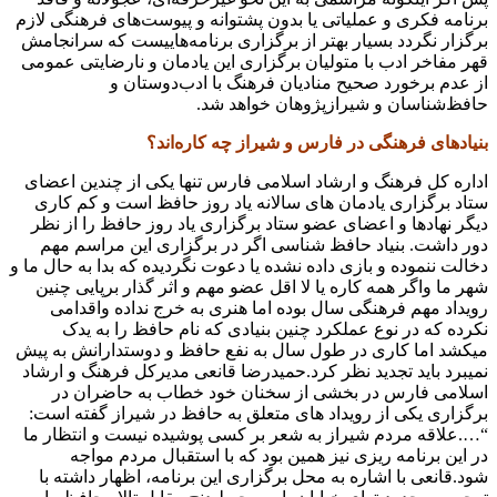
برنامه فکری و عملیاتی یا بدون پشتوانه و پیوست‌های فرهنگی لازم
برگزار نگردد بسیار بهتر از برگزاری برنامه‌هاییست که سرانجامش
قهر مفاخر ادب با متولیان برگزاری این یادمان و نارضایتی عمومی
از عدم برخورد صحیح منادیان فرهنگ با ادب‌دوستان و
حافظ‌شناسان و شیرازپژوهان خواهد شد.
بنیادهای فرهنگی در فارس و شیراز چه کاره‌اند؟
اداره کل فرهنگ و ارشاد اسلامی فارس تنها یکی از چندین اعضای
ستاد برگزاری یادمان های سالانه یاد روز حافظ است و کم کاری
دیگر نهادها و اعضای عضو ستاد برگزاری یاد روز حافظ را از نظر
دور داشت. بنیاد حافظ شناسی اگر در برگزاری این مراسم مهم
دخالت ننموده و بازی داده نشده یا دعوت نگردیده که بدا به حال ما و
شهر ما واگر همه کاره یا لا اقل عضو مهم و اثر گذار برپایی چنین
رویداد مهم فرهنگی سال بوده اما هنری به خرج نداده واقدامی
نکرده که در نوع عملکرد چنین بنیادی که نام حافظ را به یدک
میکشد اما کاری در طول سال به نفع حافظ و دوستدارانش به پیش
نمیبرد باید تجدید نظر کرد.حمیدرضا قانعی مدیرکل فرهنگ و ارشاد
اسلامی فارس در بخشی از سخنان خود خطاب به حاضران در
برگزاری یکی از رویداد های متعلق به حافظ در شیراز گفته است:
“….علاقه مردم شیراز به شعر بر کسی پوشیده نیست و انتظار ما
در این برنامه ریزی نیز همین بود که با استقبال مردم مواجه
شود.قانعی با اشاره به محل برگزاری این برنامه، اظهار داشته با