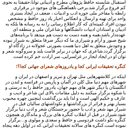
استقبال شایسته حافظ‌ پژوهان مطرح و ادیبانی توانا،حقیقتا به نحوی
کم‌ فروغ برگزار شد.برخی ناهماهنگی‌ های موجود در برقراری
رابطه با مفاخر ملی حوزه ادب و ادبیات ، ضعف در ایجاد بستری
واحد برای تهیه و ارسال و انعکاس اخبار یاد روز حافظ و مشخص
نبودن افراد کمیته‌ای که کار اطلاع‌ رسانی را نه به رسانه ها بلکه به
ادیبان و استادان ادبیات دانشگاهها و شاعران ملی و منطقه ای
عهده‌دار باشد،همه و همه دست به دست هم میدهد تا برنامه‌های
شیخ صبور و آرام و شیرازی ما که دیگر صرفا متعلق به شیراز نبوده
و وجودش متعلق به اهل دنیا هست بصورتی عجولانه در زادگاه او
برگزار گردد.شاعری که جهان در برابر قامت بلند و سروگونه شعر و
توان او در ایجاد ایجاز در غزلسرایی، سر ارادت خم کرده است.
کنگره تحقیقات ایرانی کجا و یادروزهای شعرای جهانی کجا؟!
اینکه در کلانشهرهایی مثل تهران و تبریز و اصفهان در ایران و
شهرهای مهم دنیا مثل کلن در آلمان و پاریس در فرانسه و لندن در
انگلستان یا دیگر شهر های مهم جهان، یادروز حافظ را به درستی و
با شکوه برگزار میکنند به دلیل مقامات بالای این شاعر و ادیب و
عارف و حکیم الهی است و لذا باید بزرگداشت اینچنین چهره محبوب
بسیار بهتر و فراتر از بزرگداشتها و نکوداشتهای سالیان قبل در
شیراز مهد شعر و ادب با حضور برجستگان شعر و ادب دنیا برگزار
شود.شیراز در قبل از انقلاب کنگره های بزرگ و ماندگاری همچون
کنگره نکو داشت فردوسی و حافظ و سعدی و مولوی و…برگزار
نموده است.کنگره های سالانه تحقیقات ایرانی که در اوایل دهه پنجاه