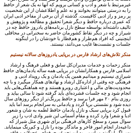
غیرمرتبط با شعر و ادب و کسانی برویم که آنها نه یک شعر از حافظ
را به درستی میتوانند بخوانند و نه علم و اطلاعشان از این شخصیت
پر رمز و راز ادبی کافیست. گذشته از آن برخی از مفاخر ادبی ایران
که عمری درباره حافظ و دیگر شعرا تحقیق و مطالعه و پژوهش و
تالیف داشته‌اند بواسطه سطح نازل برنامه‌های یادروز حافظ چه در
شیراز و چه در دیگر نقاط کشورمان حاضر به سخنرانی در محافلی
اینچنینی که افراد هم‌طراز و هم‌قطار با خودشان را در اینگونه
جلسات و نشست‌ها غایب می‌دانند، نیستند.
منکر تلاش‌های ارشاد فارس در برپایی یادروزهای سالانه نیستیم
منکر زحمات و خدمات مدیران‌کل سابق و فعلی فرهنگ و ارشاد
اسلامی فارس و همکارانشان در برپایی همه ساله یادمان‌های حافظ
شیرازی نیستیم و میدانیم همین یک یادمان و یک رویداد ادبی و
فرهنگی چه وقتی از اداره‌کل ارشاد و نهادهای همکار میگیرد و با چه
محدودیت‌های مالی و اعتباری روبرو هستند و چه هماهنگی‌هایی باید
انجام شود و چه جلسات فشرده‌ای باید گرفته شود تا سالی بیاید و
روزی بنام ۲۰ مهر فرا برسد و حافظ پررنگ‌تر از دیگر روزهای سال
دیده شود و نشستی برپا گردد و یادمانی به سرانجام برسد اما باید
قبول کرد برپایی سبک و نازل یادمان حافظ لطمه به شان و شعور
ادبا و شعرا وارد کرده و مقام آسمانی این شیر وادی ادب را زیر
سوال میبرد و سطح کارهای فرهنگی برای شهری مثل شیراز که
داعیه‌دار انجام امور فاخر و ماندگار بوده را نازل و کم‌رنگ‌ مینمایاند.
پس اگر اینگونه مراسمی به این نحو غیرحرفه‌ای، عجولانه و فاقد