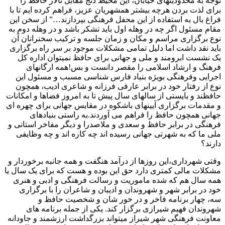
توجه به محدودیتهای خیابان، این محیط دنج مقابل تالار حافظ را
برای لذت بردن هرچه بیشتر همشهریان عزیز، فراهم کرده ایم تا با
فراغ بال به استفاده از این محفل فرهنگی بپردازند…” از سخن این
مقام مسئول اگر چه در وهله اول باید تشکر باشد و در وهله دوم به
نوع برگزاری مراسم و مکان و زمان جلسه و ترکیب سخنرانان آن
باید نقد داشت اما دلیل تمامی مشکلات موجود بر سر راه برگزاری
یک نشست ابرومند و ملی و جهانی برای حافظ نمیتوان اداره کل
فرهنگ و ارشاد اسلامی را مقصر دانست و بس!همه ارگانهای
اجرایی وفرهنگی بویژه بنیاد فارس شناسی مسبب و مسئول این
نوع از رفتار خود در برابر عارفی فرزانه و شاعری ادیب، همچون
حافظند و بایستی از سالهای سال پیش تا به امروز فضاها و امکانات
و مقدمات برگزاری آیینهای باشکوه در مقایس جهانی برای چهره ای
جهانی همچون حافظ را فراهم می آوردند.به راستی بنیادهای
فرهنگی در برابر حافظ و سعدی و ملاصدرا و دیگر مفاخر استانی و
ملی ما که به شهرتی جهانی رسیده اند چه کاره اند و چه وظایفی
دارند؟
وقتی شهرداری،این روزها از درآمد هنگفت و همه جانبه برخوردار و
مشکلات مالی کمتری دارد حق این بوده و هست که برای یک سال یا
همه سال هم که شده ماموریت و رسالت فرهنگی و ادبی و هنری
خود در برابر شهر و شهروندان و ادیبان و شاعران را با برگزاری
سه، چهار برنامه فاخر و در خور شان و شخصیت حافظ و
شهروندان فهیم شیرازی برگزار کند. یکی از جمله برنامه های
معاونت فرهنگی شهر شیراز میتواند بزرگداشت ارزشمند و جاودانه