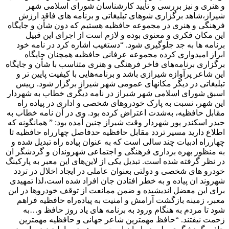
و هنری و نیز بررسی و تأیید کارشناسان شورای اسلامی شهر
شیراز،شاهد برگزاری شوهای تبلیغاتی و برنامه های فاقد ارزش
فرهنگی و هنری در مجموعه حافظیه هستیم که دون شأن و جایگاه
این مکان فکری و معنوی بوده و لازم است از اجرای این قبیل
برنامه ها به جد جلوگیری شود. “دستغیب اشاره کرد در نامه‌ خود
ابراز امیدواری کرده مجموعه عرفانی حافظیه همچنان جایگاه
برگزاری برنامه‌های فاخر فرهنگی و هنری متناسب با شأن و جایگاه
این شاعر پرآوازه شیرازی باشد و برنامه‌هایی با کیفیت پایین تر و
تبلیغاتی در دیگر مکانهای عمومی شهر شیراز برگزار شود. رییس
اسبق شورای اسلامی شهر شیراز در نامه‌ دیگری خطاب به شهردار
این شهر، نسبت به پارک خودروهای شخصی و اداری در پیاده راه
مقابل حافظیه، به‌شدت اعتراض کرده بود. وی در آن نامه‌ خطاب به
حیدر اسکندر پور شهردار وقت شیراز چنین آمده بود: ” همانگونه که
اطلاع دارید مسیر تردد مقابل حافظیه حدفاصل چهارراه حافظیه تا
چهارراه ادبیات چند سالی است که به عنوان پیاده راه تبدیل شده و
به منظور بهره‌ برداری فرهنگی و اجتماعی شهروندان و گردشگر ان
در نظر گرفته شده است. تبدیل یکی از لاین‌های این معبر به پارکینگ
خودرو های شخصی و دولتی بعنوان عاملی در ایجاد اخلال در تردد
شهروند ان پیاده و به خطر افتادن جان افراد شده است،لذا تمهیدی
برای این معضل اندیشیده و ضمن ممانعت از توقف خودروها در این
معبر، زمینه‌ بازگشت آرامش و امنیت به پیاده‌راه حافظیه فراهم
شود تا مردم به هنگام ورود به برنامه های یاد روز حافظ و…به
زحمت نیفتند. “حافظ مهمترین شاعر جهانی و حافظیه مهمترین