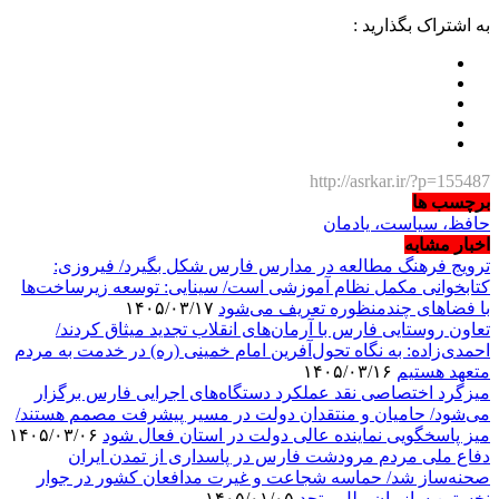
به اشتراک بگذارید :
http://asrkar.ir/?p=155487
برچسب ها
حافظ، سیاست، یادمان
اخبار مشابه
ترویج فرهنگ مطالعه در مدارس فارس شکل بگیرد/ فیروزی:
کتابخوانی مکمل نظام آموزشی است/ سینایی: توسعه زیرساخت‌ها
با فضاهای چندمنظوره تعریف می‌شود
۱۴۰۵/۰۳/۱۷
تعاون روستایی فارس با آرمان‌های انقلاب تجدید میثاق کردند/
احمدی‌زاده: به نگاه تحول‌آفرین امام خمینی (ره) در خدمت به مردم
متعهد هستیم
۱۴۰۵/۰۳/۱۶
میزگرد اختصاصی نقد عملکرد دستگاه‌های اجرایی فارس برگزار
می‌شود/ حامیان و منتقدان دولت در مسیر پیشرفت مصمم هستند/
میز پاسخگویی نماینده عالی دولت در استان فعال شود
۱۴۰۵/۰۳/۰۶
دفاع ملی مردم مرودشت فارس در پاسداری از تمدن ایران
صحنه‌ساز شد/ حماسه شجاعت و غیرت مدافعان کشور در جوار
نخستین سازمان ملل متحد
۱۴۰۵/۰۱/۰۵