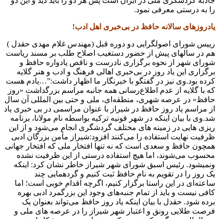
جاذبه گردشگری ملی در ایران است پس هر دو را باید دید و این دو
را به درستی معرفی نمود.
یادروزهای سالانه حافظ در بی‌خبری اهل ادب!
رییس شورای اصولگرایی دو دوره قبل (مهندس غلام مهدی حقدل )
هم در سالهای پیش از حضور دستغیب اصلاح طلب بر مسند ریاست
شورای شهر از نحوه برگزاری نادرست و ناقص یادواره حافظ و
برگزاری این یاد روز در بی‌خبری اهالی فرهنگ و ادب و هنر گلایه
کرده بود.وی نیز در گفتگو با خبرنگار ما اظهار داشت:”…یادم هست
که با گلایه از عدم اطلاع‌رسانی همه‌ جانبه مراسم بزرگداشت «روز
حافظ» در عرصه شهری، منطقه‌ای، ملی و حتی بین‌ المللی آن سال
از مراسم یاد روز حافظ در شیراز با عنوان مراسمی در بی‌ خبری یاد
شد.وی با بیان اینکه در شهر قونیه ترکیه بواسطه نام مولانا، برنامه‌
ریزی‌ هایی در زمینه‌ های مختلف گردشگری انجام می‌شود و از این
ظرفیت نهایت استفاده را می‌کنند افزود:شیراز مأمن بزرگان ادبی
همچون حافظ و سعدی است که نه تنها افتخار ملی که افتخار جهانی
محسوب می‌شوند، اما هیچ استفاده‌ درستی از این ظرفیت نشده
ونمیشود. رئیس اسبق شورای شهر شیراز خاطر نشان کرد: اینکه
یک روز را در تقویم به نام حافظ ثبت کنیم و گردهمایی چند
ساعته‌ای در این راستا برگزار کنیم، اگرچه اقدام خوبی است؛ اما
کافی نیست و باید از تمام جنبه‌های وجود این بزرگمرد ادبی بهره
برده شود. حقدل با بیان اینکه یاد روز حافظ می‌تواند بعنوان یک
فرصت طلایی رونق و اعتبار شهر شیراز را در عرصه های ملی و