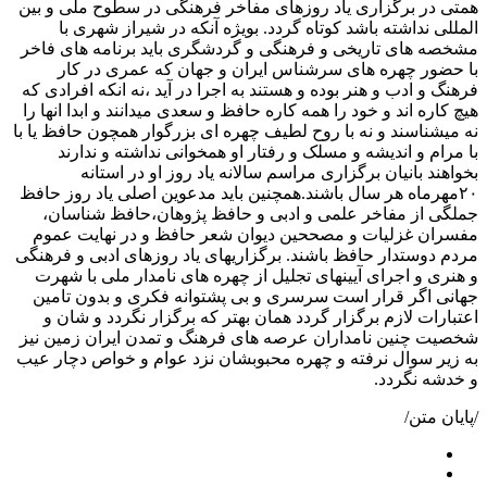
همتی در برگزاری یاد روزهای مفاخر فرهنگی در سطوح ملی و بین
المللی نداشته باشد کوتاه گردد. بویژه آنکه در شیراز شهری با
مشخصه های تاریخی و فرهنگی و گردشگری باید برنامه های فاخر
با حضور چهره های سرشناس ایران و جهان که عمری در کار
فرهنگ و ادب و هنر بوده و هستند به اجرا در آید ،نه انکه افرادی که
هیچ کاره اند و خود را همه کاره حافظ و سعدی میدانند و ابدا انها را
نه میشناسند و نه با روح لطیف چهره ای بزرگوار همچون حافظ یا با
با مرام و اندیشه و مسلک و رفتار او همخوانی نداشته و ندارند
بخواهند بانیان برگزاری مراسم سالانه یاد روز او در استانه
۲۰مهرماه هر سال باشند.همچنین باید مدعوین اصلی یاد روز حافظ
جملگی از مفاخر علمی و ادبی و حافظ پژوهان،حافظ شناسان،
مفسران غزلیات و مصححین دیوان شعر حافظ و در نهایت عموم
مردم دوستدار حافظ باشند. برگزاریهای یاد روزهای ادبی و فرهنگی
و هنری و اجرای آیینهای تجلیل از چهره های نامدار ملی با شهرت
جهانی اگر قرار است سرسری و بی پشتوانه فکری و بدون تامین
اعتبارات لازم برگزار گردد همان بهتر که برگزار نگردد و شان و
شخصیت چنین نامداران عرصه های فرهنگ و تمدن ایران زمین نیز
به زیر سوال نرفته و چهره محبوبشان نزد عوام و خواص دچار عیب
و خدشه نگردد.
/پایان متن/