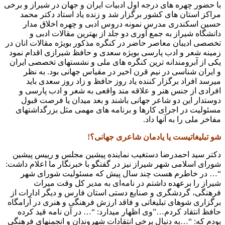
با حضور چهره های درجه اول ادبیات ایران و جهان در شیراز و برخی
مراکز استان های کشور برگزار شد و زنده یاد استاد دکتر محمد
حسین اسکندری مدرس نمونه دروس ادبی و چهره اخلاق مدار
دانشگاه شیراز به جمع آوری دو جلد از بهترین مقالات ادبی و
تخصصی ادیبان معاصر حاضر در کنگره مذکور بویژه مقالات انان در
زمینه شعر و ادب پارسی بویژه سعدی و حافظ شیرازی اقدام نمود
یکی از آبرومندانه ترین کنگره های ملی و نشستهای تخصصی ایران
و ایران شناسی در نیم قرن اخیر در مقیاس جهانی بود. به نظر
میرسد افراد برگزار کننده یاد روز حافظ و زاد روز سعدی باید
افرادی از جنس هنر و علاقه مند واقعی به شعر و ادب پارسی و
دوستدار این دو شاعر جهانی باشند و بعد میدان یا فرصت قبول
مسئولیت در اجرای کارها و برنامه های مهمی مثل بزرگداشتهای
مفاخر ملی را به آنها داد.
شو تبلیغاتیست یا یادمان شاعری جهانی؟!
دکتر سید احمدرضا دستغیب نماینده پیشین مجلس و رییس پیشین
شورای اسلامی شهر شیراز نیز در گفتگو با خبرنگار ما اعلام داشت:
“… در خاطرم هست چند سال پیش که مسئولیت شورای شهر
شیراز را برعهده داشتم در نامه‌ای به مدیر کل وقت میراث
فرهنگی، گردشگری و صنایع دستی استان فارس و دیگر ادارات از
برگزاری شوهای تبلیغاتی و فاقد ارزش فرهنگی و هنری در آرامگاه
حافظ انتقاد کردم…”وی اظهار میدارد: “… در آن نامه قید کرده
بودم که: “…به دنبال برخی انتقادات شهروندان و انجمنهای فرهنگی