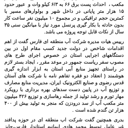
مکعب ، احداث پست برق
۶۶
به
۶/۳
کیلو وات و عبور حدود
۱۵
هزار متر پایانی در داخل شهر و بولوارهای مسیر با
کمترین حجم ترافیکی و در مجموع ۱۰ میلیون نفر ساعت کار
بدون حادثه با بکار گیری پرنسل مورد نیاز با میانگین سنی ۳۵
سال از نکات قابل توجه پروژه می باشد.
رییس هیات مدیره شرکت آب منطقه ای فارس گفت از اهم
اقدامات شاخص در دولت جدید کسب مقام اول در بین
دستگاههای اجرایی استان در خصوص اجرای طرح های
مصوب سفر ریاست
جمهور در موعد مقرر ، ایجاد بستر لازم
در راستای تجهیز منابع آبی استان به ابزار اندازه گیری
هوشمند ( انعقاد دو فقره تفاهم نامه با شرکت های آستان
قدس رضوی و صنایع الکترونیک ایران، مدیریت منابع مصارف
و توزیع آب در پایین دست سدهای بهره برداری با رویکرد
مهار تورم و رشد تولید از جمله رهاسازی و توزیع ۴۲۶ میلیون
متر مکعب آب از سد درودزن که منجر به تولید بیش از ۴۰۰
هزار تن گندم شده است
.
بدری همچنین گفت شرکت اب منطقه ای در حوزه پدافند
غیر عامل توسط محمد هادی ایمانیه استاندار فارس،حایز