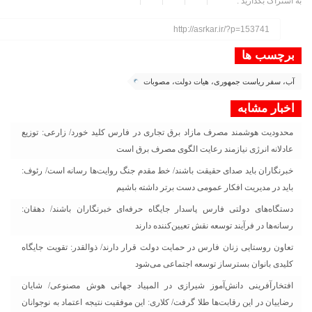
به اشتراک بگذارید :
http://asrkar.ir/?p=153741
برچسب ها
آب، سفر ریاست جمهوری، هیات دولت، مصوبات
اخبار مشابه
محدودیت هوشمند مصرف مازاد برق تجاری در فارس کلید خورد/ زارعی: توزیع
عادلانه انرژی نیازمند رعایت الگوی مصرف برق است
خبرنگاران باید صدای حقیقت باشند/ خط مقدم جنگ روایت‌ها رسانه است/ رئوف:
باید در مدیریت افکار عمومی دست برتر داشته باشیم
دستگاه‌های دولتی فارس پاسدار جایگاه حرفه‌ای خبرنگاران باشند/ دهقان:
رسانه‌ها در فرآیند توسعه نقش تعیین‌کننده دارند
تعاون روستایی زنان فارس در حمایت دولت قرار دارند/ ذوالقدر: تقویت جایگاه
کلیدی بانوان بسترساز توسعه اجتماعی می‌شود
افتخارآفرینی دانش‌آموز شیرازی در المپیاد جهانی هوش مصنوعی/ شایان
رضاییان در این رقابت‌ها طلا گرفت/ کلاری: این موفقیت نتیجه اعتماد به نوجوانان