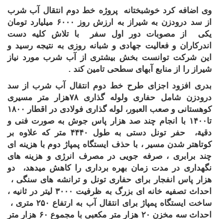
وی اضافه کرد خوشبختانه پروژه خط دوم انتقال آب شرب
از سد درودزن به شیراز به ارزش روز ۶۰۰۰ میلیارد تومان
یکی از مصوبات دور اول سفر با تلاش کلیه دست
اندرکاران و فعالیت جهادی و شبانه روزی به نتیجه رسید و
این شرکت توانست بخش بیشتری از آب شرب مورد نیاز
شیراز را از منابع آبهای سطحی تامین کند .
بدری افزود اجزای طرح خط دوم انتقال آب شرب از سد
درودزن شامل حفاری ولوله گذاری
۷۸
هزار متر مسیری
کوهستانی و صعب العبور، لوله گذاری فولادی در اقطار
۱۸۰۰
تا
۱۴۰۰
با انجام چند صد هزار پاس جوش به صورت فنی و
دقیة، حفر تونل دستی به طول
۴۴۴۰
متر که علاوه بر
کوتاهتر شدن مسیر ، با حذف ایستگاه پمپاژ دوم با هزینه ای
چند برابری ، صرفه جویی در مصرف انرژی و هزینه های
نگهداری در مدت زمان بهره برداری را کاهش میدهد، دو
هزار پاس انفجار برای حفاری تونل و ترانشه های سنگی ،
احداث تصفیه خانه ای بزرگ به ظرفیت
۳۰۰۰
لیتر در ثانیه ،
ساخت ایستگاه پمپاژ برای انتقال آب به ارتفاع ۲۵۰ متری ،
احداث سه مخزن
۲۰
هزار متر مکعبی با مجموع
۶۰
هزار متر