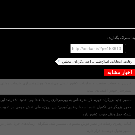
حضور سلایق و چهره‌های تاثیرگذار انتخاباتی بوده‌ایم اما در
سایر شهرستان‌ها باید صبر کرد و دید که تا پایان این مرحله
انتخاباتی چه کسانی به تکلیف ملی خود عمل خواهند کرد.
/پایان متن/
به اشتراک بگذارید :
http://asrkar.ir/?p=153613
رقابت، انتخابات، اصلاح‌طلبان، اعتدال‌گرایان، مجلس
اخبار مشابه
فارس به قطب صنعت و صادرات کشور تبدیل می‌شود؟/ هوشمندسازی خدمات دولتی
بسترساز جهش اقتصادی است
مسیر جدید بزرگراه جهرم-لار-بندرعباس به بهره‌برداری رسید/ عبدالهی: حدود ۸۰ درصد این
محور بزرگراهی تکمیل شده است/ رضایی‌کوچی: این پروژه ملی نقش مهمی در تقویت
شبکه حمل‌ونقل جنوب کشور دارد
کتاب رهبری رسانه در عصر هوش مصنوعی منتشر شد/ شکرانه: رسانه‌های جریان‌ساز در
مسیر تحول هوشمند قرار دارند