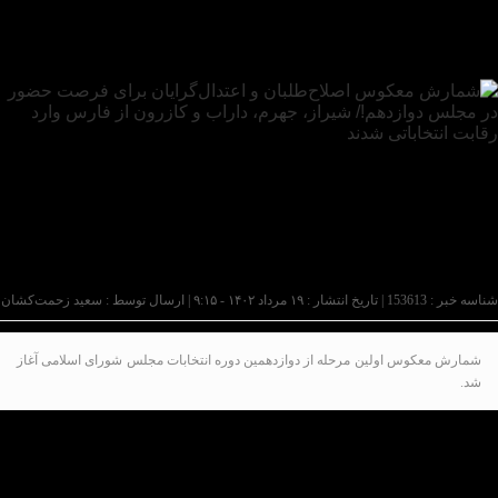
شناسه خبر : 153613 | تاریخ انتشار : ۱۹ مرداد ۱۴۰۲ - ۹:۱۵ | ارسال توسط :
سعید زحمت‌کشان
شمارش معکوس اولین مرحله از دوازدهمین دوره انتخابات مجلس شورای اسلامی آغاز
شد.
به گزارش پایگاه خبری‌تحلیلی عصر کار بر اساس فرآیند
جدید انتخاباتی در این دوره از مجلس با تعیین ساز‌وکار
مرحله پیش‌ثبت‌نام انتخابات که با هدف افزایش کیفیت و