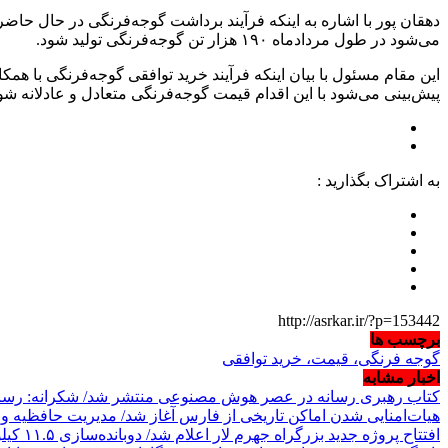
دهقان پور با اشاره به اینکه فرآیند برداشت گوجه‌فرنگی در حال ح
می‌شود در طول مردادماه ۱۹۰ هزار تن گوجه‌فرنگی تولید شود.
این مقام مسئول با بیان اینکه فرآیند خرید توافقی گوجه‌فرنگی با 
پیش‌بینی می‌شود با این اقدام قیمت گوجه‌فرنگی متعادل و عادلانه شو
به اشتراک بگذارید :
http://asrkar.ir/?p=153442
برچسب ها
گوجه فرنگی، قیمت، خرید توافقی
اخبار مشابه
کتاب رهبری رسانه در عصر هوش مصنوعی منتشر شد/ شکرانه: رسانه‌
هیات‌امنایی شدن اماکن تاریخی از فارس آغاز شد/ مدیریت حافظیه و سعد
افتتاح پروژه جدید بزرگراه جهرم لار اعلام شد/ دوبانده‌سازی ۱۱.۵ کیلومتر دیگر از مسیر ارتباطی جنوب کشور پایان یافت/ رضایی‌کوچی: این محور جاده‌ای از فردا زیر بار ترافیک می‌رود