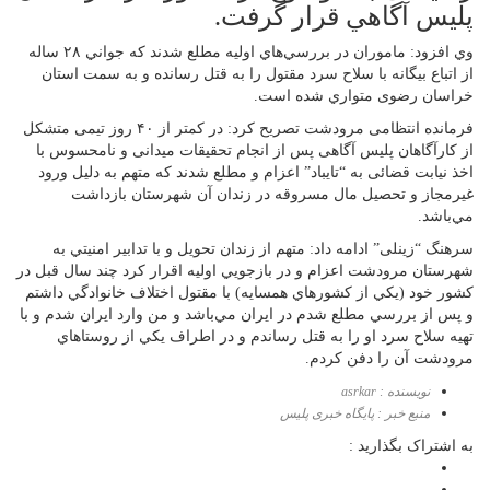
پليس آگاهي قرار گرفت.
وي افزود: ماموران در بررسي‌هاي اوليه مطلع شدند كه جواني ۲۸ ساله
از اتباع بيگانه با سلاح سرد مقتول را به قتل رسانده و به سمت استان
خراسان رضوی متواري شده است.
فرمانده انتظامی مرودشت تصریح کرد: در كمتر از ۴۰ روز تیمی متشکل
از کارآگاهان پلیس آگاهی پس از انجام تحقیقات میدانی و نامحسوس با
اخذ نیابت قضائی به “تایباد” اعزام و مطلع شدند كه متهم به دليل ورود
غيرمجاز و تحصيل مال مسروقه در زندان آن شهرستان بازداشت
مي‌باشد.
سرهنگ “زینلی” ادامه داد: متهم از زندان تحويل و با تدابير امنيتي به
شهرستان مرودشت اعزام و در بازجويي اوليه اقرار كرد چند سال قبل در
كشور خود (يكي از كشورهاي همسايه) با مقتول اختلاف خانوادگي داشتم
و پس از بررسي مطلع شدم در ايران مي‌باشد و من وارد ايران شدم و با
تهيه سلاح سرد او را به قتل رساندم و در اطراف يكي از روستاهاي
مرودشت آن را دفن كردم.
نویسنده : asrkar
منبع خبر : پایگاه خبری پلیس
به اشتراک بگذارید :