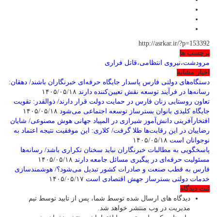
http://asrkar.ir/?p=153392
برچسب ها
مرودشت،نیروی انتظامی،قاتل فراری
اخبار مشابه
دستگاه‌های دولتی فارس پاسدار جایگاه حرفه‌ای خبرنگاران باشند/ دهقان:
رسانه‌ها در فرآیند توسعه نقش تعیین‌کننده دارند
۱۴۰۵/۰۵/۱۸
تعاون روستایی زنان فارس در حمایت دولت قرار دارند/ ذوالقدر: تقویت
جایگاه کلیدی بانوان بسترساز توسعه اجتماعی می‌شود
۱۴۰۵/۰۵/۱۸
افتخارآفرینی دانش‌آموز شیرازی در المپیاد جهانی هوش مصنوعی/ شایان
رضاییان در این رقابت‌ها طلا گرفت/ کلاری: این موفقیت نتیجه اعتماد به
نوجوانان است
۱۴۰۵/۰۵/۱۸
پاسخگویی به مطالبات خبرنگاران نباید سخنان تکراری باشد/ رسانه‌ها
مسئولیت حرفه‌ای در پیگیری مسائل جامعه دارند
۱۴۰۵/۰۵/۱۸
فارس به قطب صنعت و صادرات کشور تبدیل می‌شود؟/ هوشمندسازی
خدمات دولتی بسترساز جهش اقتصادی است
۱۴۰۵/۰۵/۱۷
ثبت دیدگاه
دیدگاه های ارسال شده توسط شما، پس از تایید توسط تیم
مدیریت در وب منتشر خواهد شد.