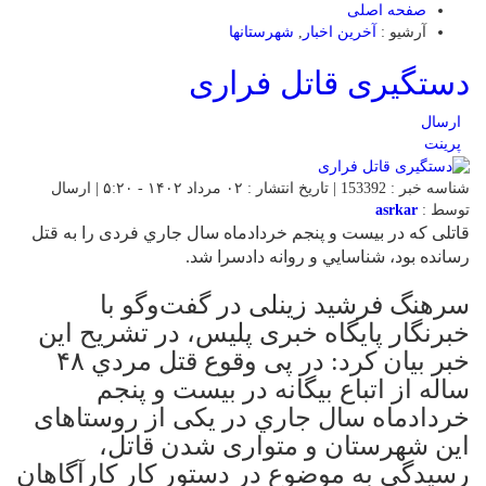
صفحه اصلی
آرشیو :
آخرین اخبار
,
شهرستانها
دستگیری قاتل فراری
ارسال
پرینت
شناسه خبر : 153392 | تاریخ انتشار : ۰۲ مرداد ۱۴۰۲ - ۵:۲۰ | ارسال
توسط :
asrkar
قاتلی كه در بيست و پنجم خردادماه سال جاري فردی را به قتل
رسانده بود، شناسايي و روانه دادسرا شد.
سرهنگ فرشید زینلی در گفت‌وگو با
خبرنگار پایگاه خبری پلیس، در تشریح این
خبر بيان كرد: در پی وقوع قتل مردي ۴۸
ساله از اتباع بيگانه در بيست و پنجم
خردادماه سال جاري در یکی از روستاهای
این شهرستان و متواری شدن قاتل،
رسیدگی به موضوع در دستور کار كارآگاهان