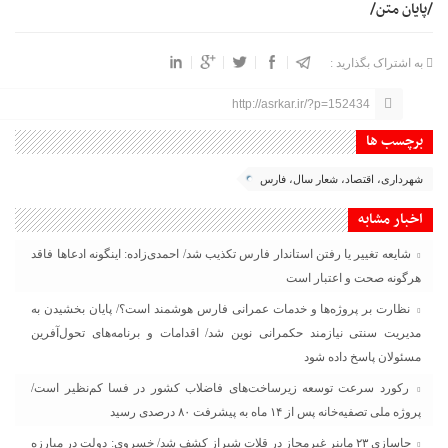
/پایان متن/
به اشتراک بگذارید :
http://asrkar.ir/?p=152434
برچسب ها
شهرداری، اقتصاد، شعار سال، فارس
اخبار مشابه
شایعه تغییر یا رفتن استاندار فارس تکذیب شد/ احمدی‌زاده: اینگونه ادعاها فاقد
هرگونه صحت و اعتبار است
نظارت بر پروژه‌ها و خدمات عمرانی فارس هوشمند است؟/ پایان بخشیدن به
مدیریت سنتی نیازمند حکمرانی نوین شد/ اقدامات و برنامه‌های تحول‌آفرین
مسئولان پاسخ داده شود
رکورد سرعت توسعه زیرساخت‌های فاضلاب کشور در فسا کم‌نظیر است/
پروژه ملی تصفیه‌خانه پس از ۱۴ ماه به پیشرفت ۸۰ درصدی رسید
جاسازی ۲۳ ماینر غیرمجاز در قلات شیراز کشف شد/ خسروی: دولت در مبارزه