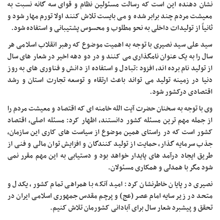
نشان دهنده این است که رسالت مسئولین نظام و قوای سه گانه نسبت به
معیشت مردم چند برابر شده و می بایست تلاش کنند اولا تورم مهار شود و
ثانیاً از تولیدات داخلی به نحو مطلوب و محسوس پشتیبانی و استفاده شود
.
سید علی سید نصیری با توجه به اهمیت موضوع که رهبر انقلاب اسلامی هر
سال را به یک عنوان نامگذاری می کنند و در دو دهه اخیر در شعار های سال
از تولید نام برده اند، افزود :تبادل و استفاده از دانش و فناوری های به روز
دنیا در زمینه تولید می تواند باعث ارتقاء و توسعه تجارت استان و رشد
اقتصادی درکشور شود
.
وی با توجه به سخنان حضرت آیت الله خامنه ای که اقتصاد و معیشت مردم را
از جمله مهم ترین مسئله کشور دانستند، اظهار کرد: مسئله اصلی، اقتصاد
کشور است که در راستای همین موضوع از سیاست های کاری این سازمان،
جذب سرمایه گذار، حمایت از تولید کنندگان و افزایش توان مالی و فنی از
طریق ایجاد درآمد های پایدار خواهد بود و دستیابی به این مهم مقرر نمی
شود مگر با همدلی و همکاری مسئولان
.
نصیری در پایان خاطرنشان کرد: امید آنکه با همراهی تمام کشور، یکدل و
متحد در زیر سایه امام عصر (عج) و پرچم مقدس جمهوری اسلامی ایران در
تحقق و پیشبرد شعار سال برای آبادانی کشورمان تلاش کنیم
.