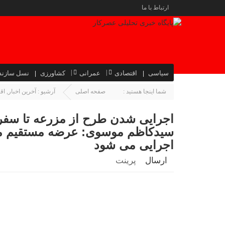
ارتباط با ما
سیاسی
اقتصادی
عمرانی
کشاورزی
نسل سازند
شما اینجا هستید :
صفحه اصلی
آرشیو :
آخرین اخبار
,
اق
اجرایی شدن طرح از مزرعه تا سفره
سیدکاظم موسوی: عرضه مستقیم م
اجرایی می شود
ارسال
پرینت