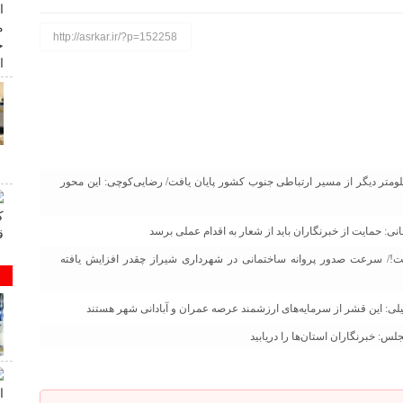
http://asrkar.ir/?p=152258
ح پروژه جدید بزرگراه جهرم لار اعلام شد/ دوبانده‌سازی ۱۱.۵ کیلومتر دیگر از مسیر ارتباطی جنوب کشور پایان یافت/ رضایی‌کوچی: این محور
: حمایت از خبرنگاران باید از شعار به اقدام عملی برسد
!/ سرعت صدور پروانه ساختمانی در شهرداری شیراز چقدر افزایش یافته
لی: این قشر از سرمایه‌های ارزشمند عرصه عمران و آبادانی شهر هستند
س: خبرنگاران استان‌ها را دریابید