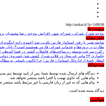
http://asrkar.ir/?p=149638
برچسب ها
بودجه شورا، عمرانی، شورای شهر، افزایش بودجه، رضا محمدیان
پرو
اخبار مشابه
شایعه تغییر یا رفتن استاندار فارس تکذیب شد/ احمدی‌زاده: اینگونه 
نظارت بر پروژه‌ها و خدمات عمرانی فارس هوشمند است؟/ پایان بخشید
رکورد سرعت توسعه زیرساخت‌های فاضلاب کشور در فسا کم‌نظیر است/ پروژه ملی تصفیه‌خ
جاسازی ۲۳ ماینر غیرمجاز در قلات شیراز کشف شد/ خسروی: دولت در مبارزه با تخلفات برق برخورد قاطع دارد
انتظار پاسخ از اداره‌کل استاندارد فارس؛ چرا تاکنون پاسخی به مطال
ثبت دیدگاه
دیدگاه های ارسال شده توسط شما، پس از تایید توسط تیم مدی
پیام هایی که حاوی تهمت یا افترا باشد منتشر نخواهد شد.
پیام هایی که به غیر از زبان فارسی یا غیر مرتبط باشد منتشر ن
دیدگاه بسته شده است.
سیاسی