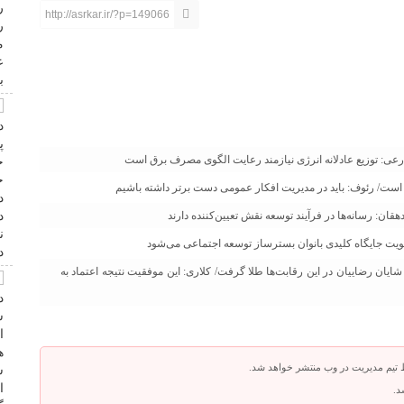
http://asrkar.ir/?p=149066
ی: توزیع عادلانه انرژی نیازمند رعایت الگوی مصرف برق است
است/ رئوف: باید در مدیریت افکار عمومی دست برتر داشته باشیم
قان: رسانه‌ها در فرآیند توسعه نقش تعیین‌کننده دارند
ویت جایگاه کلیدی بانوان بسترساز توسعه اجتماعی می‌شود
یان رضاییان در این رقابت‌ها طلا گرفت/ کلاری: این موفقیت نتیجه اعتماد به
 تیم مدیریت در وب منتشر خواهد شد.
د.