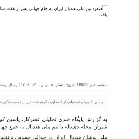
شناسه خبر : 149066 | تاریخ انتشار : ۰۵ بهمن ۱۴۰۰ - ۱۷:۲۹ | ارسال توسط :
یاسین کبیریان‌جو جوانی از قشقایی طایفه عمله تیره رحیمی ساکن شیراز
به گزارش پایگاه خبری تحلیلی عصرکار، یاسین کب
شیراز، محله دهپیاله با تیم ملی هندبال به جمع چهار
ملی ‌پوشان هندبال ایران در جدالی حساس و نفس‌گ