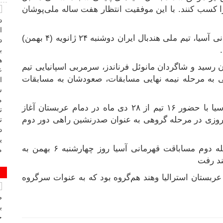
 کسب کنند. با این موفقیت انتظار هفت ساله ملی‌پوشان
در ادامه بیستمین دوره از رقابت‌های هندبال قهرمانی آسیا، تیم ملی هندبال ایران دوشنبه ۲۴ ژانویه (۴ بهمن)
ا برتری ۲۷ بر ۲۶ ایران به پایان رسید و شاگردان مانوئل فرناندز، سرمربی اسپانیایی تیم
ی به مرحله نیمه نهایی مسابقات، صعودشان به مسابقات
بیستمین دوره مسابقات هندبال قهرمانی مردان آسیا با حضور ۱۶ تیم از ۲۸ دی ماه در دمام عربستان آغاز
روزی در مرحله گروهی به عنوان صدرنشین راهی دور دوم
شاگردان مانوئل فرناندز برای سرگروهی در مرحله دوم مساباقت قهرمانی آسیا روز چهارشنبه ۶ بهمن به
ند رفت
عربستان استرالیا و‌هند هم‌گروه بود که به عنوات سرگروه