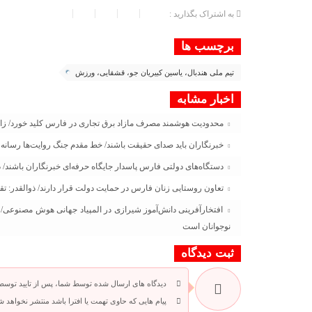
به اشتراک بگذارید :
برچسب ها
تیم ملی هندبال، یاسین کبیریان جو، قشقایی، ورزش
اخبار مشابه
محدودیت هوشمند مصرف مازاد برق تجاری در فارس کلید خورد/ زارع
خبرنگاران باید صدای حقیقت باشند/ خط مقدم جنگ روایت‌ها رسانه 
دستگاه‌های دولتی فارس پاسدار جایگاه حرفه‌ای خبرنگاران باشند/ ده
تعاون روستایی زنان فارس در حمایت دولت قرار دارند/ ذوالقدر: تق
افتخارآفرینی دانش‌آموز شیرازی در المپیاد جهانی هوش مصنوعی/ شا
نوجوانان است
ثبت دیدگاه
دیدگاه های ارسال شده توسط شما، پس از تایید توسط
پیام هایی که حاوی تهمت یا افترا باشد منتشر نخواهد ش