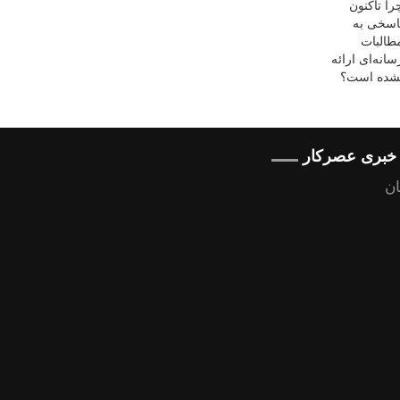
ه خبری عصرکار
ن