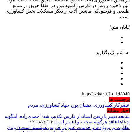
انبار ذخیره روغن در فارس، کمبود نیرو در اطفا حریق در منابع
طبیعی و فرسودگی ماشین آلات از دیگر مشکلات بخش کشاورزی
است.
/پایان متن/
به اشتراک بگذارید :
http://asrkar.ir/?p=148940
برچسب ها
عصرکار
کشاورزی، دهقان پور، جهاد کشاورزی،
مردم
اخبار مشابه
شایعه تغییر یا رفتن استاندار فارس تکذیب شد/ احمدی‌زاده: اینگونه
ادعاها فاقد هرگونه صحت و اعتبار است
۱۴۰۵/۰۵/۱۴
نظارت بر پروژه‌ها و خدمات عمرانی فارس هوشمند است؟/ پایان