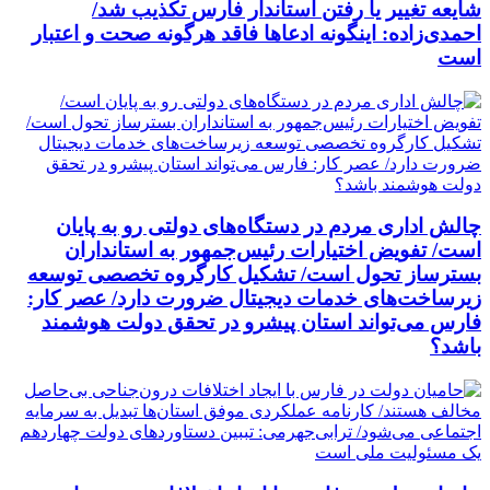
شایعه تغییر یا رفتن استاندار فارس تکذیب شد/
احمدی‌زاده: اینگونه ادعاها فاقد هرگونه صحت و اعتبار
است
چالش اداری مردم در دستگاه‌های دولتی رو به پایان
است/ تفویض اختیارات رئیس‌جمهور به استانداران
بسترساز تحول است/ تشکیل کارگروه تخصصی توسعه
زیرساخت‌های خدمات دیجیتال ضرورت دارد/ عصر کار:
فارس می‌تواند استان پیشرو در تحقق دولت هوشمند
باشد؟