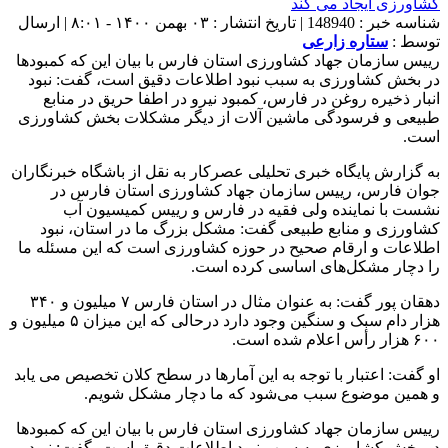
شناسه خبر : 148940 | تاریخ انتشار : ۰۳ بهمن ۱۴۰۰ - ۸:۰۱ | ارسال
توسط :
ستاره زارعی
رییس سازمان جهاد کشاورزی استان فارس با بیان این که کمبود‌ها
در بخش کشاورزی به سبب نبود اطلاعات دقیق است، گفت: نبود
انبار ذخیره روغن در فارس، کمبود نیرو در اطفا حریق در منابع
طبیعی و فرسودگی ماشین آلات از دیگر مشکلات بخش کشاورزی
است.
به گزارش پایگاه خبری تحلیلی عصرکار به نقل از باشگاه خبرنگاران
جوان فارس، رییس سازمان جهاد کشاورزی استان فارس در
نشست با نماینده ولی فقیه در فارس و رییس کمیسیون آب
کشاورزی و منابع طبیعی گفت: مشکل بزرگ ما در استان، نبود
اطلاعات و ارقام صحیح در حوزه کشاورزی است که این مسئله ما
را دچار مشکل‌های اساسی کرده است.
دهقان پور گفت: به عنوان مثال در استان فارس ۷ میلیون و ۳۴۰
هزار دام سبک و سنگین وجود دارد درحالی که این میزان ۵ میلیون و
۶۰۰ هزار رأس اعلام شده است.
او گفت: اعتبار با توجه به این آمار‌ها در سطح کلان تخصیص می یابد
و همین موضوع سبب می‌شود که ما دچار مشکل شویم.
رییس سازمان جهاد کشاورزی استان فارس با بیان این که کمبود‌ها
در بخش کشاورزی به سبب نبود اطلاعات دقیق است، گفت: نبود