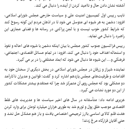
آشفته نشان دادن حال و ناامید کردن از آینده را دنبال می کند.
نایب رییس اول کمیسیون امنیت ملی و سیاست خارجی مجلس شورای اسلامی،
افزود: دشمن به هر شیوه ای متوسل می شود تا در اذهان مردم این گونه رسوخ کند
که شرایط کشور خوب نیست و با لجن پراکنی در رسانه ها و فضای مجازی این
راهبرد را دنبال می نماید.
رییس فراکسیون جنوب کشور مجلس با بیان اینکه دشمن با شیوه های احاله و نفوذ
و استحاله اهداف خود را دنبال می کند، افزود: در تمام مسائل اقتصادی، اجتماعی،
فرهنگی و… این شیوه ها دنبال می شود که ابعاد مختلفی را در بر می گیرد.
نماینده شیراز و زرقان در مجلس شورای اسلامی در بخش دیگری از سخنان خود به
اقدامات و ظرفیت‌های مجلس یازدهم اشاره کرد و گفت: قوانین و مدیران ناکارآمد
دو مشکلی بود که مجلس روی آن متمرکز شد چرا که معتقدم بیشتر مشکلات کشور
از این دو مورد نشات می گیرد.
عزیزی ادامه داد: متأسفانه در سال های اخیر سیاست ها و مدیریت های غلط
اقتصادی موجب خلق پول و تورم شد به طوری هزاران میلیارد تومان برای وارد کردن
هفت قلم کالای اساسی باارز ترجیحی اختصاص یافت و باز هم مشکل حل نشد و
حتی آقایان قرارگاه مرغ زدند!