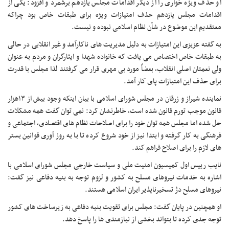
او حذف ویژه خواری را از دیگر اقدامات مجلس یازدهم برشمرد و افزود: یکی از
اقدامات مجلس یازدهم حذف امتیازات ویژه برای طبقات خاص بود چراکه
معتقدیم این موضوع در شأن نظام اسلامی نبوده و نیست.
به گفته عزیزی این امتیازات به دلیل مدیریت های ناکارآمد و غیر انقلابی در حالی
به طبقات خاص اختصاص می یافت که خانواده شهدا و ایثارگران و مردم به عنوان
ولی نعمتان اصلی انقلاب، بعضاً مورد بی مهری قرار می گرفتند لذا مجلس با قدرت
برای حذف این امتیازات پای کار آمد.
نماینده شیراز و زرقان در مجلس شورای اسلامی با بیان اینکه وجود بیش از ۱۳هزار
قانون موجب تورم قانون شده است، خاطرنشان کرد: نمی توان گفت همه مشکلات
حل شده اما مجلس همه توان خود را برای اصلاحات نظام های اقتصادی، اجتماعی و
فرهنگی به کار گرفته و ابتدا نیز از خود شروع کرده تا با به روز آوری قوانین بستر
های لازم را برای اصلاح فراهم کند.
نایب رییس اول کمیسیون امنیت ملی و سیاست خارجی مجلس شورای اسلامی با
اشاره به خدمات نیروهای مسلح به کشور و لزوم توجه به بنیه دفاعی نیز گفت:
نیروهای مسلح دژ تسخیرناپذیر ایران اسلامی هستند.
او همچنین در پایان گفت: مجلس برای تقویت بنیه دفاعی به زیرساخت های کشور
توجه جدی کرده تا بتواند بخشی از نیازمندی ها را پاسخ دهد.