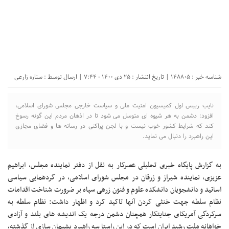
شناسه خبر : 148805 | تاریخ انتشار : ۲۵ دی ۱۴۰۰ - ۷:۴۴ | ارسال توسط :
ستاره زارعی
نایب رییس اول کمیسیون امنیت ملی و سیاست خارجی مجلس شورای اسلامی،
افزود: دشمن به هر شیوه ای متوسل می شود تا در اذهان مردم این گونه رسوخ
کند که شرایط کشور خوب نیست و با لجن پراکنی در رسانه ها و فضای مجازی
این راهبرد را دنبال می نماید.
به گزارش پایگاه خبری تحلیلی عصرکار به نقل از دفتر نماینده مجلس، ابراهیم
عزیزی، نماینده شیراز و زرقان در مجلس شورای اسلامی، در گردهمایی سیاسی
اساتید و دانشجویان دانشکده علوم و فنون زرهی سپاه بر ضرورت شناخت اقدامات
نظام سلطه جهت خنثی کردن آنها تاکید کرد و اظهار داشت: نظام سلطه به
سرکردگی آمریکای جنایتکار همچنان دشمن درجه یک اندیشه های بلند و آزادی
خواهانه ملت رشید ایران است که در این راستا سه راهبرد پشیمان سازی از گذشته،