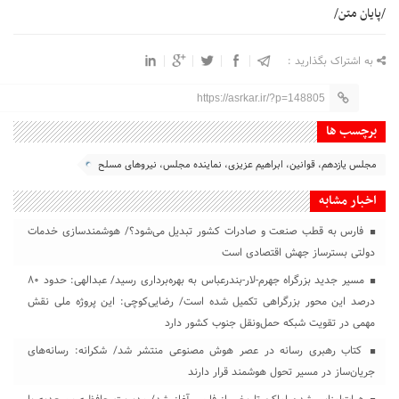
/پایان متن/
به اشتراک بگذارید :
https://asrkar.ir/?p=148805
برچسب ها
مجلس یازدهم، قوانین، ابراهیم عزیزی، نماینده مجلس، نیروهای مسلح
اخبار مشابه
فارس به قطب صنعت و صادرات کشور تبدیل می‌شود؟/ هوشمندسازی خدمات
دولتی بسترساز جهش اقتصادی است
مسیر جدید بزرگراه جهرم-لار-بندرعباس به بهره‌برداری رسید/ عبدالهی: حدود ۸۰
درصد این محور بزرگراهی تکمیل شده است/ رضایی‌کوچی: این پروژه ملی نقش
مهمی در تقویت شبکه حمل‌ونقل جنوب کشور دارد
کتاب رهبری رسانه در عصر هوش مصنوعی منتشر شد/ شکرانه: رسانه‌های
جریان‌ساز در مسیر تحول هوشمند قرار دارند