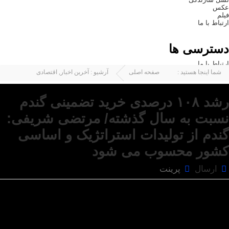
عکس
فیلم
ارتباط با ما
دسترسی ها
ارتباط با ما
شما اینجا هستید :
صفحه اصلی
آرشیو :
آخرین اخبار
,
اقتصادی
رشد ۱۰۸ درصدی خرید تضمینی گندم
نسبت به سال گذشته/ مرتضی شریفی:
گندم از تولیدات استراتژیک و اساسی
کشور محسوب می شود
ارسال
پرینت