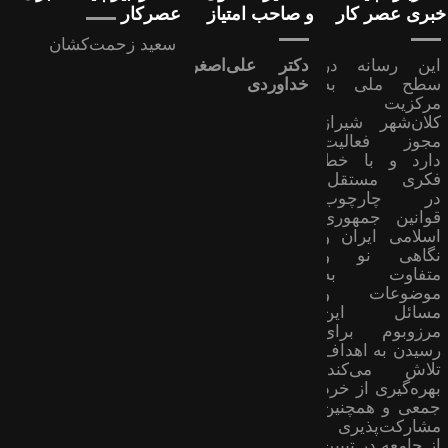
خبری عصر کار
و صاحب امتیاز
عصرکار
سعید زحمت‌کشان
این رسانه در
دکتر علی‌اصغر
سطح ملی به
خداوردی
مرکزیت
کلان‌شهر شیراز
مجوز فعالیت
دارد و با خط
فکری مستقل،
در چارچوب
قوانین جمهوری
اسلامی ایران و
نگاهی نو و
متفاوت به
موضوعات ‌و
مسائل این
مرزوبوم برای
رسیدن به اهداف
تلاش می‌کند؛
بهره‌گیری از خرد
جمعی و همچنین
مشارکت‌پذیری
از جامعه در تبیین