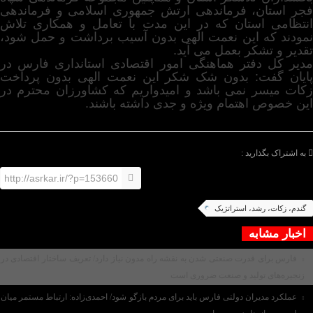
فجر استان، فرماندهی ارتش جمهوری اسلامی و فرماندهی
انتظامی استان که در این مدت با تعامل و همکاری تلاش
نمودند که این نعمت الهی بدون آسیب برداشت و حمل شود،
تقدیر و تشکر بعمل می آید.
مدیر کل دفتر هماهنگی امور اقتصادی استانداری فارس در
پایان گفت: بدون شک شکر این نعمت الهی بدون پرداخت
زکات میسر نمی باشد و امیدواریم که کشاورزان محترم در
این خصوص اهتمام ویژه و جدی داشته باشند.
/پایان متن/
به اشتراک بگذارید :
http://asrkar.ir/?p=153660
گندم، زکات، رشد، استراتژیک
اخبار مشابه
فارس برای قدرت صنعتی شدن به نقشه راه مدون نیاز دارد/ تعریف ساختار اقتصادی در
زنجیره‌های تولید و صنعت ضروری است
عملکرد مدیران دولتی فارس باید برای مردم بازگو شود/ احمدی‌زاده: ارتباط مستمر میان