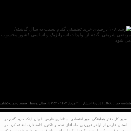
شناسه خبر : 153660 | تاریخ انتشار : ۲۱ مرداد ۱۴۰۲ - ۷:۵۳ | ارسال توسط :
سعید زحمت‌کشان
مدیر کل دفتر هماهنگی امور اقتصادی استانداری فارس با بیان اینکه خرید گندم در
استان فارس از اواخر فروردین ماه آغاز شده و تاکنون ادامه دارد، اضافه کرد: در
مجموع قریب یک میلیون تن گندم از کشاورزان استان فارس خریداری شده است که