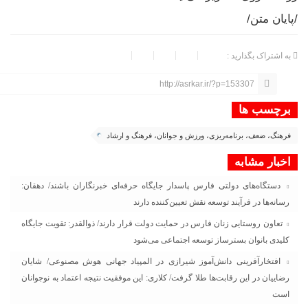
/پایان متن/
به اشتراک بگذارید :
http://asrkar.ir/?p=153307
برچسب ها
فرهنگ، ضعف، برنامه‌ریزی، ورزش و جوانان، فرهنگ و ارشاد
اخبار مشابه
دستگاه‌های دولتی فارس پاسدار جایگاه حرفه‌ای خبرنگاران باشند/ دهقان:
رسانه‌ها در فرآیند توسعه نقش تعیین‌کننده دارند
تعاون روستایی زنان فارس در حمایت دولت قرار دارند/ ذوالقدر: تقویت جایگاه
کلیدی بانوان بسترساز توسعه اجتماعی می‌شود
افتخارآفرینی دانش‌آموز شیرازی در المپیاد جهانی هوش مصنوعی/ شایان
رضاییان در این رقابت‌ها طلا گرفت/ کلاری: این موفقیت نتیجه اعتماد به نوجوانان
است