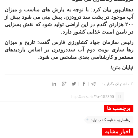
دهقان‌پور بیان کرد: با توجه به بارش های مناسب و میزان
آب موجود در پشت سد درودزن، پیش بینی می شود بیش از
۲۰۰
هزارتن گندم در این اراضی تولید شود که نقش بسزایی
در تامین امنیت غذایی کشور دارد
.
رئیس سازمان جهاد کشاورزی فارس گفت: تاریخ و میزان
رها سازی نوبت دوم آب سددرودزن بر اساس بازدیدهای
مستمر و کارشناسی بعدی مشخص می شود
.
/پایان متن/
به اشتراک بگذارید :
http://asrkar.ir/?p=152390
برچسب ها
رهاسازی، حقابه، گندم، تولید
اخبار مشابه