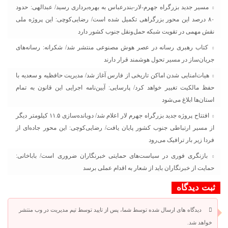
مسیر جدید بزرگراه جهرم-لار-بندرعباس به بهره‌برداری رسید/ عبدالهی: حدود
۸۰ درصد این محور بزرگراهی تکمیل شده است/ رضایی‌کوچی: این پروژه ملی
نقش مهمی در تقویت شبکه حمل‌ونقل جنوب کشور دارد
کتاب رهبری رسانه در عصر هوش مصنوعی منتشر شد/ شکرانه: رسانه‌های
جریان‌ساز در مسیر تحول هوشمند قرار دارند
هیات‌امنایی شدن اماکن تاریخی از فارس آغاز شد/ مدیریت حافظیه و سعدیه با
حفظ مالکیت تغییر خواهد کرد/ پارسایی: آیین‌نامه اجرایی این قانون به تمام
استان‌ها ابلاغ می‌‌شود
افتتاح پروژه جدید بزرگراه جهرم لار اعلام شد/ دوبانده‌سازی ۱۱.۵ کیلومتر دیگر
از مسیر ارتباطی جنوب کشور پایان یافت/ رضایی‌کوچی: این محور جاده‌ای از
فردا زیر بار ترافیک می‌رود
بازنگری فوری در سیاست‌های حمایتی خبرنگاران ضروری است/ باباخانی:
حمایت از خبرنگاران باید از شعار به اقدام عملی برسد
ثبت دیدگاه
دیدگاه های ارسال شده توسط شما، پس از تایید توسط تیم مدیریت در وب منتشر
خواهد شد.