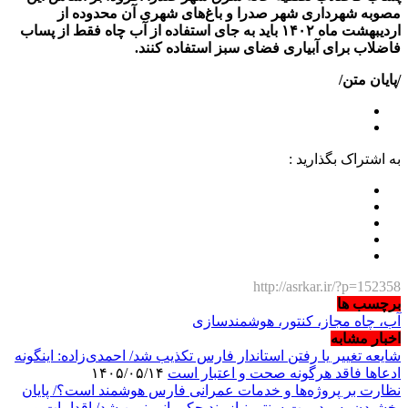
مصوبه شهرداری شهر صدرا و باغ‌های شهری آن محدوده از
اردیبهشت ماه
۱۴۰۲
باید به جای استفاده از آب چاه فقط از پساب
فاضلاب برای آبیاری فضای سبز استفاده کنند
.
/پایان متن/
به اشتراک بگذارید :
http://asrkar.ir/?p=152358
برچسب ها
آب، چاه مجاز، کنتور، هوشمندسازی
اخبار مشابه
شایعه تغییر یا رفتن استاندار فارس تکذیب شد/ احمدی‌زاده: اینگونه
ادعاها فاقد هرگونه صحت و اعتبار است
۱۴۰۵/۰۵/۱۴
نظارت بر پروژه‌ها و خدمات عمرانی فارس هوشمند است؟/ پایان
بخشیدن به مدیریت سنتی نیازمند حکمرانی نوین شد/ اقدامات و