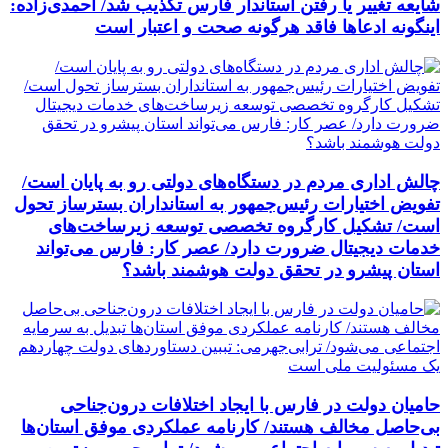
شایعه تغییر یا رفتن استاندار فارس تکذیب شد/ احمدی‌زاده:
اینگونه ادعاها فاقد هرگونه صحت و اعتبار است
چالش اداری مردم در دستگاه‌های دولتی رو به پایان است/
تفویض اختیارات رئیس‌جمهور به استانداران بسترساز تحول
است/ تشکیل کارگروه تخصصی توسعه زیرساخت‌های
خدمات دیجیتال ضرورت دارد/ عصر کار: فارس می‌تواند
استان پیشرو در تحقق دولت هوشمند باشد؟
حامیان دولت در فارس با ایجاد اختلافات درون‌جناحی
بی‌حاصل مخالف هستند/ کارنامه عملکردی موفق استان‌ها