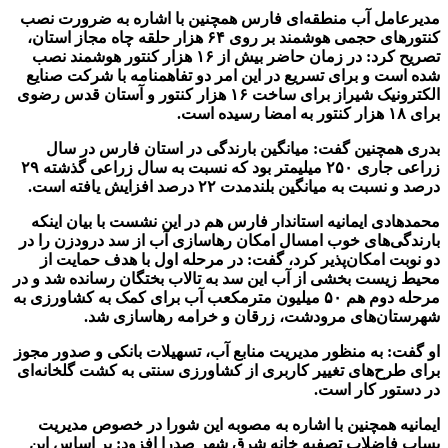
مدیرعامل آب منطقه‌ای فارس همچنین با اشاره به ضرورت نصب
کنتور‌های حجمی هوشمند بر روی
۶۴
هزار حلقه چاه مجاز استان،
تصریح کرد: در زمان حاضر بیش از
۱۶
هزار کنتور هوشمند نصب
شده است و برای تسریع در این امر دو تفاهمنامه با شرکت صنایع
الکترونیک شیراز برای ساخت
۱۶
هزار کنتور و آستان قدس رضوی
برای
۱۸
هزار کنتور به امضا رسیده است
.
بدری همچنین گفت: میانگین بارندگی در استان فارس در سال
زراعی جاری
۲۵۰
میلیمتر بود که نسبت به سال زراعی گذشته
۲۹
درصد و نسبت به میانگین بلندمدت
۲۲
درصد افزایش یافته است
.
محمدهادی ایمانیه استاندار فارس هم در این نشست با بیان اینکه
بارندگی‌های خوب امسال امکان رهاسازی آب از سد درودزن را در
دو نوبت امکان‌پذیر کرد، گفت: در مرحله اول با هدف حمایت از
محیط زیست بخشی از آب این سد به تالاب بختگان رسانده شد و در
مرحله دوم هم
۵۰
میلیون مترمکعب آب برای کمک به کشاورزی به
شهرستان‌های مرودشت، زرقان و خرامه رهاسازی شد
.
او گفت: به منظور مدیریت منابع آب، تسهیلات بانکی و صدور مجوز
برای طرح‌های تغییر کاربری از کشاورزی سنتی به کشت گلخانه‌ای
در دستور کار است
.
ایمانیه همچنین با اشاره به مصوبه این شورا در خصوص مدیریت
پساب فاضلاب تصفیه خانه شرق شهر صدرا افزود: بر اساس این