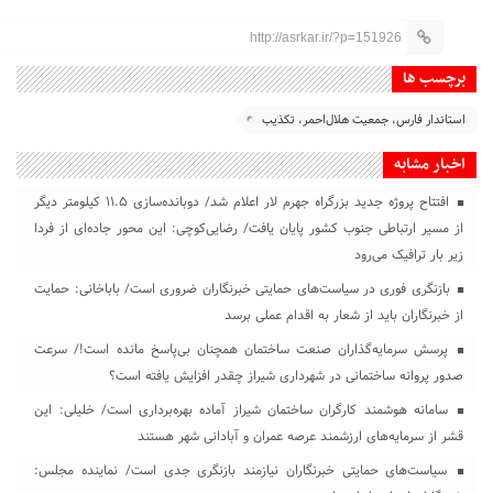
http://asrkar.ir/?p=151926
برچسب ها
استاندار فارس، جمعیت هلال‌احمر، تکذیب
اخبار مشابه
افتتاح پروژه جدید بزرگراه جهرم لار اعلام شد/ دوبانده‌سازی ۱۱.۵ کیلومتر دیگر
از مسیر ارتباطی جنوب کشور پایان یافت/ رضایی‌کوچی: این محور جاده‌ای از فردا
زیر بار ترافیک می‌رود
بازنگری فوری در سیاست‌های حمایتی خبرنگاران ضروری است/ باباخانی: حمایت
از خبرنگاران باید از شعار به اقدام عملی برسد
پرسش سرمایه‌گذاران صنعت ساختمان همچنان بی‌پاسخ مانده است!/ سرعت
صدور پروانه ساختمانی در شهرداری شیراز چقدر افزایش یافته است؟
سامانه هوشمند کارگران ساختمان شیراز آماده بهره‌برداری است/ خلیلی: این
قشر از سرمایه‌های ارزشمند عرصه عمران و آبادانی شهر هستند
سیاست‌های حمایتی خبرنگاران نیازمند بازنگری جدی است/ نماینده مجلس: