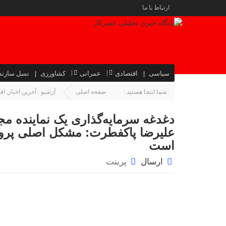
ارتباط با ما
سیاسی
اقتصادی
عمرانی
کشاورزی
نسل سازند
شما اینجا هستید :
صفحه اصلی
آرشیو :
آخرین اخبار
,
اق
دغدغه سرمایه‌گذاری یک نماینده م
علیرضا پاکفطرت: مشکل اصلی پروژه
‌است
ارسال
پرینت