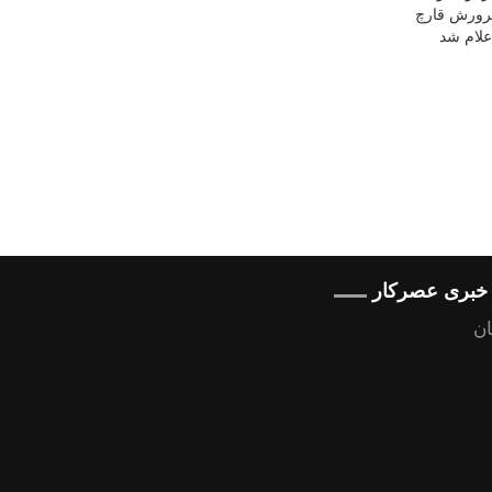
ه خبری عصرکار
ن