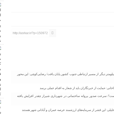
http://asrkar.ir/?p=150972
تاح پروژه جدید بزرگراه جهرم لار اعلام شد/ دوبانده‌سازی ۱۱.۵ کیلومتر دیگر از مسیر ارتباطی جنوب کشور پایان یافت/ رضایی‌کوچی: این محور
نی: حمایت از خبرنگاران باید از شعار به اقدام عملی برسد
ت!/ سرعت صدور پروانه ساختمانی در شهرداری شیراز چقدر افزایش یافته
لیلی: این قشر از سرمایه‌های ارزشمند عرصه عمران و آبادانی شهر هستند