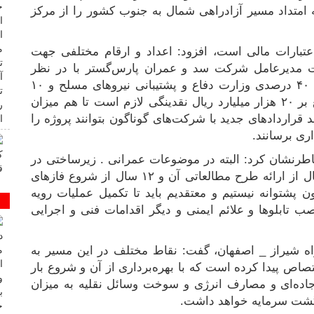
امتداد مسیر آزادراهی شمال به جنوب کشور را از مرکز
اعتبارات مالی است، افزود: اعداد و ارقام مختلفی جهت
ت مدیرعامل شرکت سد و عمران پارس‌گستر با در نظر
گرفتن سهم ۵۰ درصدی وزارت راه و شهرسازی، ۴۰ درصدی وزارت دفاع و پشتیبانی نیروهای مسلح و ۱۰
درصدی شهرداری جهت تکمیل پروژه اعتباری بالغ بر ۲۰ هزار میلیارد ریال نقدینگی لازم است تا هم میزان
 قراردادهای جدید با شرکت‌های گوناگون بتوانند پروژه را
اری برسانند.
نشان کرد: البته در موضوعات عمرانی . زیرساختی در
کشور و این پروژه ملی در فارس که حدود ۵۰ سال از ارائه طرح مطالعاتی آن و ۱۲ سال از شروع فازهای
 پشتوانه نیستیم و معتقدیم باید تا تکمیل عملیات رویه
تابلوها و علائم ایمنی و دیگر اقدامات فنی و اجرایی
اه شیراز _ اصفهان، گفت: نقاط مختلف در این مسیر به
اص پیدا کرده است که با بهره‌برداری از آن و شروع بار
جاده‌ای و مصارف انرژی و سوخت وسائل نقلیه به میزان
زگشت سرمایه خواهد داشت.