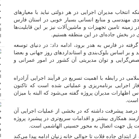
که انتخاب مدیران اجرایی در هر دولتی نباید با معیارهای
ندی مهندسی و منابع انسانی بسیار خوبی در استان فارس
زمینه تامین تجهیزات و ماشین‌آلات نیز بر این قابلیت‌ها
ی در بخش جاده‌ای در این منطقه هستیم.
م گرفته در فارس به هدر برود، ادامه داد: در دنیای توسعه
ند و بر اساس بلوک‌بندی و استانداردهای روز جهانی و بعضا
خصص‌گرایی و توان مدیریتی آن کشور در امور عمرانی و
می در رابطه با اهمیت تسریع در فرآیند اجرایی آزادراه
از _ اصفهان، بیان داشت: این پروژه در ۸ فاز اجرایی برنامه‌ریزی و عملیاتی شده است که تاکنون
ز اول حدود ۹۰ درصد بر اساس اظهارات مدیران پروژه گفته می‌شود که البته با میزان
 است.
اکفطرت ادامه داد: فاز ۷ این پروژه هم حدود ۵۰ درصد پیشرفت داشته که در بخشی از عملیات اجرایی آن
، نیازمند همکاری بیشتر و اقدامات سریع‌تری در پیشبرد پروژه
خت پل جهت اتصال به محور حسینی الهاشمی است‌.
 _ اصفهان که از ابتدای جاده قلات تا حوالی خانه زنیان ادامه پیدا می‌کند