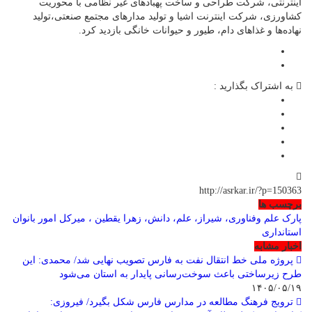
اینترنتی، شرکت طراحی و ساخت پهبادهای غیر نظامی با محوریت
کشاورزی، شرکت اینترنت اشیا و تولید مدارهای مجتمع صنعتی،تولید
نهاده‌ها و غذاهای دام، طیور و حیوانات خانگی بازدید کرد.
به اشتراک بگذارید :
http://asrkar.ir/?p=150363
برچسب ها
پارک علم وفناوری، شیراز، علم، دانش، زهرا یقطین ، میرکل امور بانوان
استانداری
اخبار مشابه
پروژه ملی خط انتقال نفت به فارس تصویب نهایی شد/ محمدی: این
طرح زیرساختی باعث سوخت‌رسانی پایدار به استان می‌شود
۱۴۰۵/۰۵/۱۹
ترویج فرهنگ مطالعه در مدارس فارس شکل بگیرد/ فیروزی: