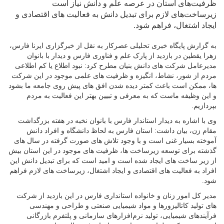
ظرفیت‌های استان در عرصه علم و دانش نیاز است
زیرساخت‌های لازم برای تبدیل دانش به فعالیت های اقتصادی و
ایجاد اشتغال، فراهم شود.
به گزارش پایگاه خبری تحلیلی عصرکار به نقل از خبرگزاری ایرنا فارس،
زهرا یقطین در بازدید از پارک علم و فناوری فارس و دیدار با بانوان
مدیرعامل شرکت های دانش بنیان مطرح کرد: نبود اطلاع یا کم اطلاعی
مردم از شور، نشاط، انگیزه و ظرفیت های علمی موجود در این شرکت
ها، ممکن است باعث کمتر دیده شدن افق های پیش روی جامعه ما بشود
و این وظیفه ماست که به معرفی و تبیین بهتر این فعالیت به مردم
بپردازیم.
وی با اشاره به دیدار استاندار فارس با بانوان نخبه در هفته بزرگداشت
مقام زن، بیان داشت: استان فارس به لحاظ دانشگاه و افراد دانش
آموخته بسیار غنی است و با وجود تلاش های صورت گرفته در سال های
گذشته برای توسعه زیرساخت ها، ظرفیت های موجود در این استان بیش
از زیر ساخت های ایجاد شده است و امید است که برای تبدیل دانش این
افراد به فعالیت های اقتصادی و ایجاد اشتغال، زیرساخت های لازم فراهم
شود.
مدیر کل امور زنان و خانواده استانداری فارس در این بازدید از شرکت
های تولید کاتالیزورها و مواد شیمیایی صنعتی و طراحی و مهندسی
فرآیندهای شیمیایی، تولید نرم‌افزارهای سازمانی و پلتفرم بازرگانی