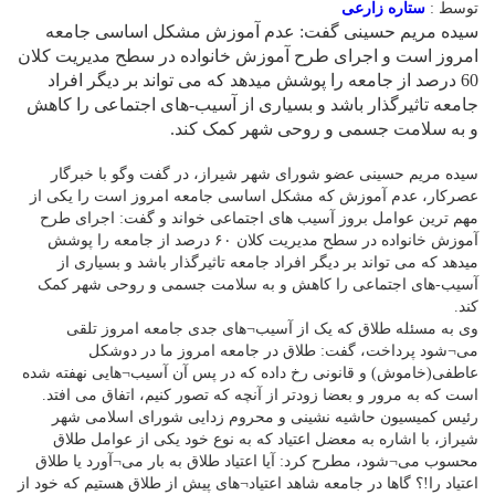
توسط :
ستاره زارعی
سیده مریم حسینی گفت: عدم آموزش مشکل اساسی جامعه
امروز است و اجرای طرح آموزش خانواده در سطح مدیریت کلان
60 درصد از جامعه را پوشش میدهد که می تواند بر دیگر افراد
جامعه تاثیرگذار باشد و بسیاری از آسیب-های اجتماعی را کاهش
و به سلامت جسمی و روحی شهر کمک کند.
سیده مریم حسینی عضو شورای شهر شیراز، در گفت وگو با خبرگار
عصرکار، عدم آموزش که مشکل اساسی جامعه امروز است را یکی از
مهم ترین عوامل بروز آسیب های اجتماعی خواند و گفت: اجرای طرح
آموزش خانواده در سطح مدیریت کلان ۶۰ درصد از جامعه را پوشش
میدهد که می تواند بر دیگر افراد جامعه تاثیرگذار باشد و بسیاری از
آسیب-های اجتماعی را کاهش و به سلامت جسمی و روحی شهر کمک
کند.
وی به مسئله طلاق که یک از آسیب¬های جدی جامعه امروز تلقی
می¬شود پرداخت، گفت: طلاق در جامعه امروز ما در دوشکل
عاطفی(خاموش) و قانونی رخ داده که در پس آن آسیب¬هایی نهفته شده
است که به مرور و بعضا زودتر از آنچه که تصور کنیم، اتفاق می افتد.
رئیس کمیسیون حاشیه نشینی و محروم زدایی شورای اسلامی شهر
شیراز، با اشاره به معضل اعتیاد که به نوع خود یکی از عوامل طلاق
محسوب می¬شود، مطرح کرد: آیا اعتیاد طلاق به بار می¬آورد یا طلاق
اعتیاد را!؟ گاها در جامعه شاهد اعتیاد¬های پیش از طلاق هستیم که خود از