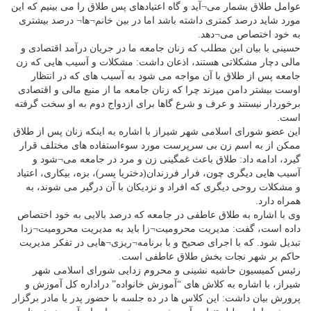
عوامل طلاق بشمار می¬آید و گاه اعتیادهای پس طلاق را می بینیم که این
مورد شاید درصد کمتری داشته باشد اما در بین خانم¬ها¬ درصد بیشتری
به خود اختصاص می¬دهد.
حسینی با بیان این مطلب که زنان جامعه ما در جریان درآمد اقتصادی و
مالی دچار مشکلاتی هستند، اذعان داشت: مشکلات و آسیب هایی که زن
جامعه پس از طلاق با آن مواجه می شود به آسیب های که در انتظار
اوست بیشتر دامن میزند چرا که زنان جامعه ما از منبع مالی و اقتصادی
برخوردار نیستند و عرف و شرع گاها برای ازدواج دوم به او سخت گرفته
است.
این عضو شورای اسلامی شهر شیراز با اشاره به اینکه زنان پس از طلاق
ممکن از به اسم زن بی سرپرست مورد سوءاستفاده های مختلف قرار
گیرد، ادامه داد: طلاق باعث غمگینی زن و مرد در جامعه می¬شود و
آسیب هایی دیگری چون، فرار فرزندان(دختریا پسر)، بزه، بیکاری، اعتیاد
و مشکلات روحی دیگری که افراد و نزدیکان با آن درگیر می شوند، به
همراه دارد.
وی با اشاره به طلاق عاطفی در جامعه که درصد بالایی به خود اختصاص
داده است، گفت: مدیریت محرومیت¬زا باید به مدیریت محرومیت¬زدا
تبدیل شود. که با اجرای صحیح و با برنامه¬ریزی¬هایی در تفکر مدیریت
حاکم بر شهر نجات بخش طلاق عاطفی است.
رئیس کمیسیون حاشیه نشینی و محروم زدایی شورای اسلامی شهر
شیراز، با اشاره به کلاش های “آموزش خانواده” دراداره کل آموزش و
پرورش بیان داشت: این کلاس ها در ده جلسه با حضور پدر یا مادر برگزار