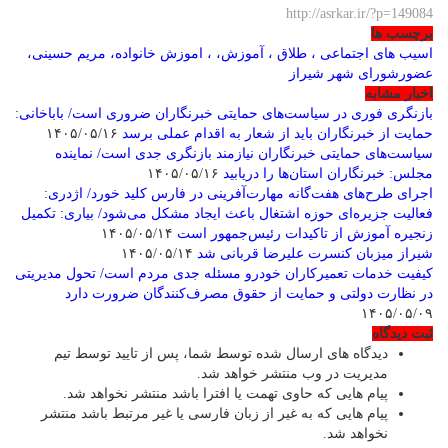
http://asrkar.ir/?p=149084
برچسب ها
اسیب های اجتماعی ، طلاق ، آموزش، ، اموزش خانواده، مریم حسینی،
عضورشورای شهر شیراز
اخبار مشابه
بازنگری فوری در سیاست‌های حمایتی خبرنگاران ضروری است/ باباخانی:
حمایت از خبرنگاران باید از شعار به اقدام عملی برسد
۱۴۰۵/۰۵/۱۶
سیاست‌های حمایتی خبرنگاران نیازمند بازنگری جدی است/ نماینده
مجلس: خبرنگاران استان‌ها را دریابید
۱۴۰۵/۰۵/۱۶
اجرای طرح‌های هفت‌گانه مهارت‌آفرینی در فارس کلید خورد/ اژدری:
فعالیت جزیره‌‌ای حوزه اشتغال باعث ایجاد مشکل می‌شود/ بیاری: تکمیل
زنجیره آموزش از تاکیدات رئیس‌جمهور است
۱۴۰۵/۰۵/۱۴
شیراز میزبان کنسرت علیرضا قربانی شد
۱۴۰۵/۰۵/۱۴
کیفیت خدمات تعمیرکاران خودرو مسئله جدی مردم است/ تحول مدیریتی
در نظارت دولتی و حمایت از حقوق مصرف‌کنندگان ضرورت دارد
۱۴۰۵/۰۵/۰۹
ثبت دیدگاه
دیدگاه های ارسال شده توسط شما، پس از تایید توسط تیم
مدیریت در وب منتشر خواهد شد.
پیام هایی که حاوی تهمت یا افترا باشد منتشر نخواهد شد.
پیام هایی که به غیر از زبان فارسی یا غیر مرتبط باشد منتشر
نخواهد شد.