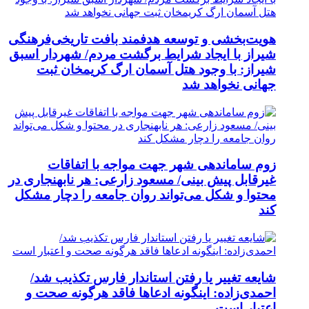
هویت‌بخشی و توسعه هدفمند بافت تاریخی‌فرهنگی
شیراز با ایجاد شرایط برگشت مردم/ شهردار اسبق
شیراز: با وجود هتل آسمان ارگ کریمخان ثبت
جهانی نخواهد شد
زوم ساماندهی شهر جهت مواجه با اتفاقات
غیرقابل پیش بینی/ مسعود زارعی: هر نابهنجاری در
محتوا و شکل می‌تواند روان جامعه را دچار مشکل
کند
شایعه تغییر یا رفتن استاندار فارس تکذیب شد/
احمدی‌زاده: اینگونه ادعاها فاقد هرگونه صحت و
اعتبار است