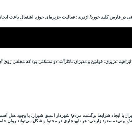
ی در فارس کلید خورد/ اژدری: فعالیت جزیره‌‌ای حوزه اشتغال باعث ایجا
راهیم عزیزی: قوانین و مدیران ناکارآمد دو مشکلی بود که مجلس روی آ
از با ایجاد شرایط برگشت مردم/ شهردار اسبق شیراز: با وجود هتل آسم
 بینی/ مسعود زارعی: هر نابهنجاری در محتوا و شکل می‌تواند روان جام