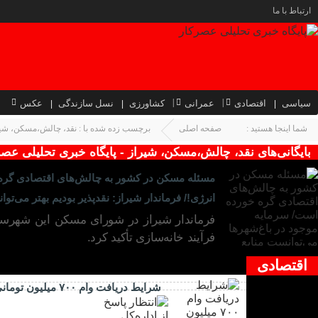
ارتباط با ما
سیاسی
اقتصادی
عمرانی
کشاورزی
نسل سازندگی
عکس
شما اینجا هستید :
صفحه اصلی
برچسب زده شده با : نقد، چالش،مسکن، شی
بایگانی‌های نقد، چالش،مسکن، شیراز - پایگاه خبری تحلیلی عصر
مسئله مسکن در کشور به چالش‌های اقتصادی گره خ
انرژی!/ فرماندار شیراز: نقدپذیر بودیم بهتر می‌توا
فرماندار شیراز در شورای مسکن این شهرستا
فرآیند خانه‌سازی تأکید کرد‌.
اقتصادی
شرایط دریافت وام ۷۰۰ میلیون تومانی اعلام شد/ طرح ویژه بانک ملی برای خرید کالا به خودرو اولی‌ها