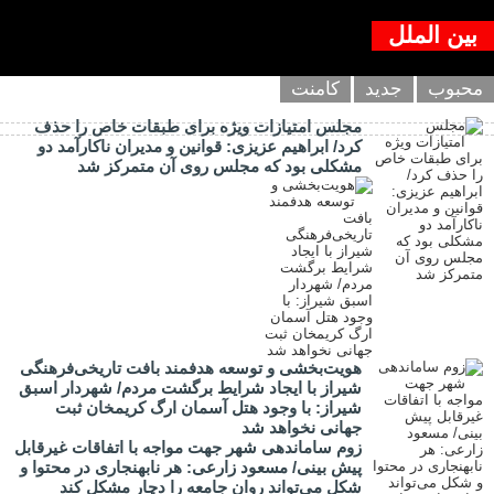
بین الملل
محبوب
جدید
کامنت
مجلس امتیازات ویژه برای طبقات خاص را حذف
کرد/ ابراهیم عزیزی: قوانین و مدیران ناکارآمد دو
مشکلی بود که مجلس روی آن متمرکز شد
هویت‌بخشی و توسعه هدفمند بافت تاریخی‌فرهنگی
شیراز با ایجاد شرایط برگشت مردم/ شهردار اسبق
شیراز: با وجود هتل آسمان ارگ کریمخان ثبت
جهانی نخواهد شد
زوم ساماندهی شهر جهت مواجه با اتفاقات غیرقابل
پیش بینی/ مسعود زارعی: هر نابهنجاری در محتوا و
شکل می‌تواند روان جامعه را دچار مشکل کند