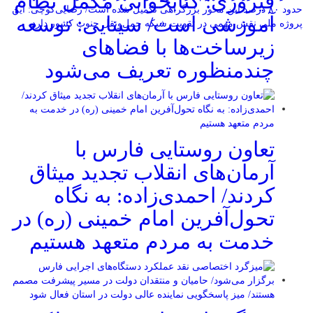
فیروزی: کتابخوانی مکمل نظام
حدود ۸۰ درصد این محور بزرگراهی تکمیل شده است/ رضایی‌کوچی: این
آموزشی است/ سینایی: توسعه
پروژه ملی نقش مهمی در تقویت شبکه حمل‌ونقل جنوب کشور دارد
زیرساخت‌ها با فضاهای
چندمنظوره تعریف می‌شود
تعاون روستایی فارس با
آرمان‌های انقلاب تجدید میثاق
کردند/ احمدی‌زاده: به نگاه
تحول‌آفرین امام خمینی (ره) در
خدمت به مردم متعهد هستیم