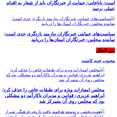
است/ باباخانی: حمایت از خبرنگاران باید از شعار به اقدام
عملی برسد
سیاست‌های حمایتی خبرنگاران نیازمند بازنگری جدی است/
نماینده مجلس: خبرنگاران استان‌ها را دریابید
بین الملل
محبوب
جدید
کامنت
مجلس امتیازات ویژه برای طبقات خاص را حذف کرد/
ابراهیم عزیزی: قوانین و مدیران ناکارآمد دو مشکلی
بود که مجلس روی آن متمرکز شد