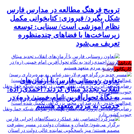
ترویج فرهنگ مطالعه در مدارس فارس
شکل بگیرد/ فیروزی: کتابخوانی مکمل
نظام آموزشی است/ سینایی: توسعه
زیرساخت‌ها با فضاهای چندمنظوره
تعریف می‌شود
یادداشت
آرشیو
کاریکاتور
آرشیو
تعاون روستایی فارس با آرمان‌های
انقلاب تجدید میثاق کردند/ احمدی‌زاده:
به نگاه تحول‌آفرین امام خمینی (ره) در
مسیر جدید بزرگراه جهرم-لار-بندرعباس به بهره‌برداری رسید/
عبدالهی: حدود ۸۰ درصد این محور بزرگراهی تکمیل شده است/
خدمت به مردم متعهد هستیم
رضایی‌کوچی: این پروژه ملی نقش مهمی در تقویت شبکه حمل‌ونقل
جنوب کشور دارد