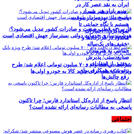
ایران به نقد عصر کار در
زمینه بازار هنر شیراز
پاسخ داد/ بهره‌بردار موقت
هستیم با نگاه حمایتی تا
فارس به قطب صنعت و صادرات کشور تبدیل می‌شود؟/
سوداگری!/ اختیارات
هوشمندسازی خدمات دولتی بسترساز جهش اقتصادی است
محدود در قراردادها و
تخفیف‌های یک‌ساله
حمایتی به هنرمندان
صنایع‌دستی/ پذیرش
بخشی از انتقادات و
شرایط دریافت وام ۷۰۰ میلیون تومانی اعلام شد/ طرح
دعوت به همکاری برای
ویژه بانک ملی برای خرید کالا به خودرو اولی‌ها
رفع چالش‌ها
انتظار پاسخ از اداره‌کل استاندارد فارس؛ چرا تاکنون
پاسخی به مطالبات رسانه‌ای ارائه نشده است؟
اجتماعی