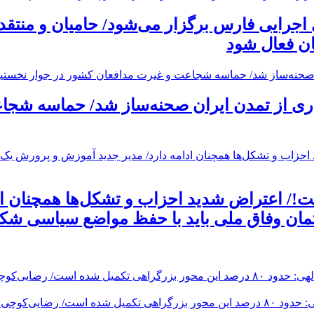
 اجرایی فارس برگزار می‌شود/ حامیان و منت
ان فعال شود
ی از تمدن ایران صحنه‌ساز شد/ حماسه شجاع
!/ اعتراض شدید احزاب و تشکل‌ها همچنان اد
تمان وفاق ملی باید با حفظ مواضع سیاسی شکل
مسیر جدید بزرگراه جهرم-لار-بندرعباس به بهره‌برداری رسید/ عبدالهی: حدود ۸۰ درصد این م