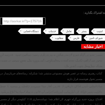
/پایان متن/
به اشتراک بگذارید :
http://asrkar.ir/?p=175716
امنیت
بستر
تعامل
خدمات
دستگاه قضایی
شورای تامین
فارس
مطلوب
اخبار مشابه
مسیر جدید بزرگراه جهرم-لار-بندرعباس به بهره‌برداری رسید/ عبدالهی: حدود ۸۰ درصد این
محور بزرگراهی تکمیل شده است/ رضایی‌کوچی: این پروژه ملی نقش مهمی در تقویت
شبکه حمل‌ونقل جنوب کشور دارد
کتاب رهبری رسانه در عصر هوش مصنوعی منتشر شد/ شکرانه: رسانه‌های جریان‌ساز در
مسیر تحول هوشمند قرار دارند
هیات‌امنایی شدن اماکن تاریخی از فارس آغاز شد/ مدیریت حافظیه و سعدیه با حفظ
مالکیت تغییر خواهد کرد/ پارسایی: آیین‌نامه اجرایی این قانون به تمام استان‌ها ابلاغ می‌‌شود
افتتاح پروژه جدید بزرگراه جهرم لار اعلام شد/ دوبانده‌سازی ۱۱.۵ کیلومتر دیگر از مسیر
ارتباطی جنوب کشور پایان یافت/ رضایی‌کوچی: این محور جاده‌ای از فردا زیر بار ترافیک