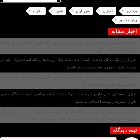
برکناری
دهیاران
شهرداران
شورا
نظارت
وزارت کشور
اخبار مشابه
محدودیت هوشمند مصرف مازاد برق تجاری در فارس کلید خورد/ زارعی: توزیع عادلانه
انرژی نیازمند رعایت الگوی مصرف برق است
خبرنگاران باید صدای حقیقت باشند/ خط مقدم جنگ روایت‌ها رسانه است/ رئوف: باید در
مدیریت افکار عمومی دست برتر داشته باشیم
دستگاه‌های دولتی فارس پاسدار جایگاه حرفه‌ای خبرنگاران باشند/ دهقان: رسانه‌ها در
فرآیند توسعه نقش تعیین‌کننده دارند
تعاون روستایی زنان فارس در حمایت دولت قرار دارند/ ذوالقدر: تقویت جایگاه کلیدی
بانوان بسترساز توسعه اجتماعی می‌شود
افتخارآفرینی دانش‌آموز شیرازی در المپیاد جهانی هوش مصنوعی/ شایان رضاییان در این
رقابت‌ها طلا گرفت/ کلاری: این موفقیت نتیجه اعتماد به نوجوانان است
ثبت دیدگاه