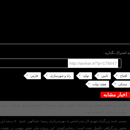
رفع مشکلات موجود و تسهیل فرآیند پرداخت تسهیلات
مورد بحث و تبادل نظر قرار گرفت.
در پایان این جلسه، تصمیمات لازم در راستای رفع موانع
اجرایی، تسریع در روند تکمیل پروژه‌های نهضت ملی
مسکن، پیگیری تأمین مالی طرح‌ها و آماده‌سازی پروژه‌های
قابل افتتاح در هفته دولت اتخاذ شد.
/پایان متن/
به اشتراک بگذارید :
http://asrkar.ir/?p=175647
افتتاح
تامین
تولید
راه و شهرسازی
فارس
مسکن
هفته دولت
اخبار مشابه
فارس به قطب صنعت و صادرات کشور تبدیل می‌شود؟/ هوشمندسازی خدمات دولتی
بسترساز جهش اقتصادی است
مسیر جدید بزرگراه جهرم-لار-بندرعباس به بهره‌برداری رسید/ عبدالهی: حدود ۸۰ درصد این
محور بزرگراهی تکمیل شده است/ رضایی‌کوچی: این پروژه ملی نقش مهمی در تقویت