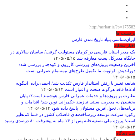
http://asrkar.ir/?p=175583
برچسب ها
ایران‌شناسی
بنیاد
تاریخ
تمدن
فارس
اخبار مشابه
یک مدیر استان فارسی در کرمان مسئولیت گرفت/ ساسان سالاری در
جایگاه مدیرکل پست معارفه شد
۱۴۰۵/۰۵/۱۵
آخرین وضعیت پروژه‌های ورزشی کازرون و کوه‌چنار بررسی شد/
دوراندیش: اولویت ما تکمیل طرح‌های نیمه‌تمام عمرانی است
۱۴۰۵/۰۵/۱۵
شایعه تغییر یا رفتن استاندار فارس تکذیب شد/ احمدی‌زاده: اینگونه
ادعاها فاقد هرگونه صحت و اعتبار است
۱۴۰۵/۰۵/۱۴
نظارت بر پروژه‌ها و خدمات عمرانی فارس هوشمند است؟/ پایان
بخشیدن به مدیریت سنتی نیازمند حکمرانی نوین شد/ اقدامات و
برنامه‌های تحول‌آفرین مسئولان پاسخ داده شود
۱۴۰۵/۰۵/۱۴
رکورد سرعت توسعه زیرساخت‌های فاضلاب کشور در فسا کم‌نظیر
است/ پروژه ملی تصفیه‌خانه پس از ۱۴ ماه به پیشرفت ۸۰ درصدی رسید
۱۴۰۵/۰۵/۱۴
ثبت دیدگاه
دیدگاه های ارسال شده توسط شما، پس از تایید توسط تیم