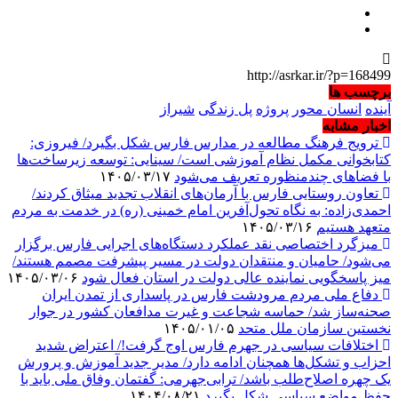
http://asrkar.ir/?p=168499
برچسب ها
آینده
انسان محور
پروژه
پل زندگی
شیراز
اخبار مشابه
ترویج فرهنگ مطالعه در مدارس فارس شکل بگیرد/ فیروزی:
کتابخوانی مکمل نظام آموزشی است/ سینایی: توسعه زیرساخت‌ها
با فضاهای چندمنظوره تعریف می‌شود
۱۴۰۵/۰۳/۱۷
تعاون روستایی فارس با آرمان‌های انقلاب تجدید میثاق کردند/
احمدی‌زاده: به نگاه تحول‌آفرین امام خمینی (ره) در خدمت به مردم
متعهد هستیم
۱۴۰۵/۰۳/۱۶
میزگرد اختصاصی نقد عملکرد دستگاه‌های اجرایی فارس برگزار
می‌شود/ حامیان و منتقدان دولت در مسیر پیشرفت مصمم هستند/
میز پاسخگویی نماینده عالی دولت در استان فعال شود
۱۴۰۵/۰۳/۰۶
دفاع ملی مردم مرودشت فارس در پاسداری از تمدن ایران
صحنه‌ساز شد/ حماسه شجاعت و غیرت مدافعان کشور در جوار
نخستین سازمان ملل متحد
۱۴۰۵/۰۱/۰۵
اختلافات سیاسی در جهرم فارس اوج گرفت!/ اعتراض شدید
احزاب و تشکل‌ها همچنان ادامه دارد/ مدیر جدید آموزش و پرورش
یک چهره اصلاح‌طلب باشد/ ترابی‌جهرمی: گفتمان وفاق ملی باید با
حفظ مواضع سیاسی شکل بگیرد
۱۴۰۴/۰۸/۲۱