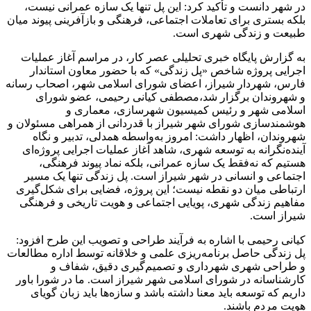
در شهر دانست و تأکید کرد: این پل تنها یک سازه عمرانی نیست،
بلکه بستری برای تعاملات اجتماعی، فرهنگی و بازآفرینی پیوند میان
طبیعت و زندگی شهری است.
به گزارش پایگاه خبری تحلیلی عصر کار، در مراسم آغاز عملیات
اجرایی پروژه شاخص «پل زندگی» که با حضور معاون استاندار
فارس، شهردار شیراز، اعضای شورای اسلامی شهر، اصحاب رسانه
و شهروندان برگزار شد،مصطفی کیانی رحیمی، عضو شورای
اسلامی شهر و رئیس کمیسیون شهرسازی، معماری و
هوشمندسازی شورای شهر شیراز با قدردانی از همراهی مسئولان و
شهروندان، اظهار داشت: امروز به‌واسطه همدلی، تدبیر و نگاه
آینده‌نگرانه به توسعه شهری، شاهد آغاز عملیات اجرایی پروژه‌ای
هستیم که نه‌فقط یک سازه عمرانی، بلکه نماد پیوند فرهنگی،
اجتماعی و انسانی در شهر شیراز است. پل زندگی تنها یک مسیر
ارتباطی میان دو نقطه نیست؛ این پروژه، فضایی برای شکل‌گیری
مفاهیم زندگی شهری، پویایی اجتماعی و هویت تاریخی و فرهنگی
شیراز است.
کیانی رحیمی با اشاره به فرآیند طراحی و تصویب این طرح افزود:
پل زندگی حاصل برنامه‌ریزی علمی و خلاقانه توسط اداره مطالعات
و طراحی شهری شهرداری و تصمیم‌گیری دقیق، شفاف و
کارشناسانه در شورای اسلامی شهر شیراز است. ما در شورا باور
داریم که توسعه باید معنا داشته باشد و سازه‌ها باید زبان گویای
هویت مردم باشند.