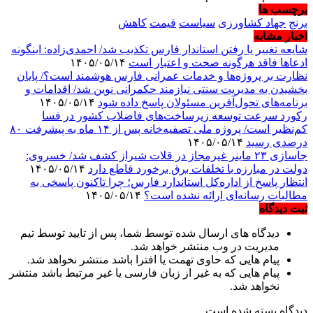
برچسب ها
برنج
جهاد کشاورزی
سیاست
قیمت
کاهش
اخبار مشابه
شایعه تغییر یا رفتن استاندار فارس تکذیب شد/ احمدی‌زاده: اینگونه
ادعاها فاقد هرگونه صحت و اعتبار است
۱۴۰۵/۰۵/۱۴
نظارت بر پروژه‌ها و خدمات عمرانی فارس هوشمند است؟/ پایان
بخشیدن به مدیریت سنتی نیازمند حکمرانی نوین شد/ اقدامات و
برنامه‌های تحول‌آفرین مسئولان پاسخ داده شود
۱۴۰۵/۰۵/۱۴
رکورد سرعت توسعه زیرساخت‌های فاضلاب کشور در فسا
کم‌نظیر است/ پروژه ملی تصفیه‌خانه پس از ۱۴ ماه به پیشرفت ۸۰
درصدی رسید
۱۴۰۵/۰۵/۱۴
جاسازی ۲۳ ماینر غیرمجاز در قلات شیراز کشف شد/ خسروی:
دولت در مبارزه با تخلفات برق برخورد قاطع دارد
۱۴۰۵/۰۵/۱۴
انتظار پاسخ از اداره‌کل استاندارد فارس؛ چرا تاکنون پاسخی به
مطالبات رسانه‌ای ارائه نشده است؟
۱۴۰۵/۰۵/۱۴
ثبت دیدگاه
دیدگاه های ارسال شده توسط شما، پس از تایید توسط تیم
مدیریت در وب منتشر خواهد شد.
پیام هایی که حاوی تهمت یا افترا باشد منتشر نخواهد شد.
پیام هایی که به غیر از زبان فارسی یا غیر مرتبط باشد منتشر
نخواهد شد.
دیدگاه بسته شده است.