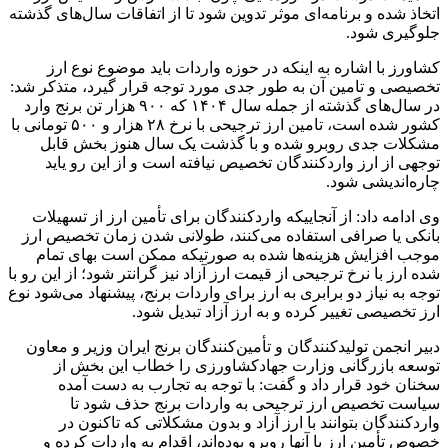
اتخاذ شده و برنامه‌‌ای موثر تدوین شود تا از اتفاقات سال‌های گذشته
جلوگیری شود.
کشاورز با اشاره به اینکه در حوزه واردات باید موضوع نوع ارز
تخصیصی و تامین آن به طور جدی مورد توجه قرار گیرد، متذکر شد:
در سال‌های گذشته از جمله سال ۱۴۰۴ که ۹۰۰ هزار تن برنج وارد
کشور شده است، تامین ارز ترجیحی با نرخ ۲۸ هزار و ۵۰۰ تومانی با
مشکلات جدی روبرو شده و با گذشت یک سال هنوز بخش قابل
توجهی از ارز واردکنندگان تخصیص نیافته است و از این رو یاید
چاره‌اندیشی شود.
وی ادامه داد: از آنجاییکه واردکنندگان برای تأمین ارز از تسهیلات
بانکی یا صرافی استفاده می‌کنند، طولانی شدن زمان تخصیص ارز
موجب افزایش هزینه‌ها شده به صورتیکه ممکن است بهای تمام
شده ارز با نرخ ترجیحی از قیمت ارز آزاد نیز گرانتر شود؛ از این رو با
توجه به نیاز دو برابری به ارز برای واردات برنج، پیشنهاد می‌شود نوع
ارز تخصیصی تغییر کرده و به ارز آزاد تبدیل شود.
دبیر انجمن تولیدکنندگان و تأمین‌کنندگان برنج ایران وزیر و معاون
توسعه بازرگانی وزارت جهادکشاورزی را خطاب این بخش از
سخنان خود قرار داد و گفت: با توجه به تجارب به دست آمده
سیاست تخصیص ارز ترجیحی به واردات برنج حذف شود تا
واردکنندگان بتوانند با ارز آزاد و بدون مشکلاتی که تاکنون در
خصوص تأمین ارز با آنها روبرو بوده‌‌اند، اقدام به واردات کرده و