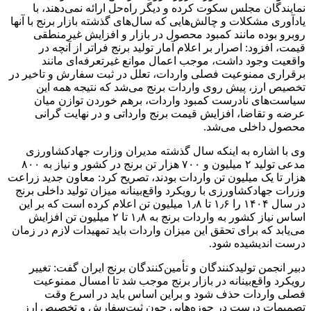
نمایندگان مجلس سکوت کرده و دیگر راه‌حل ارائه نمی‌دهند، با
یادآوری مشکلات و چالش‌هایی که سال‌های گذشته بازار برنج با آنها
روبرو بوده مانند کمبود محصول در بازار و افزایش غیرمنطقی
قیمت، افزود: اصرار بر اعلام آمار تولید برنج فراتر از آنچه در
واقعیت وجود داشت، موجب اعمال موانع غیرتعرفه‌ای مانند
برقراری ممنوعیت فصلی واردات، تعلل در ثبت سفارش و تاخیر در
تخصیص ارز، پیش روی واردات برنج می‌شد که نتیجه همه این
سیاست‌های نادرست کمبود واردات، برهم خوردن توازن میان
عرضه و تقاضا، افزایش قیمت برنج وارداتی و در نهایت گرانی
محصول داخلی می‌شد.
وی با اشاره به اینکه سال گذشته مدیران وزارت جهادکشاورزی
مدعی تولید ۲ میلیون و ۷۰۰ هزار تن برنج در کشور و نیاز به ۸۰۰
هزار تا یک میلیون تن واردات بودند، تصریح کرد: معاون جدید زراعت
وزرات جهادکشاورزی با رویکرد واقع‌بینانه میزان تولید داخلی برنج
در سال ۱۴۰۴ را ۱٫۶ تا ۱٫۸ میلیون تن اعلام کرده است که بر این
اساس نیاز کشور به واردات برنج به ۱٫۸ تا ۲ میلیون تن افزایش
می‌یابد که برای تحقق این میزان واردات باید تمهیدات لازم در زمان
درست اندیشیده شود.
دبیر انجمن تولیدکنندگان و تأمین‌کنندگان برنج ایران گفت: تغییر
رویکرد واقع‌بینانه در بازار برنج موجب شد تا امسال ممنوعیت
فصلی واردات حذف شود و براین اساس باید در اسرع وقت
تصمیمات درست در حوزه‌هایی چون ثبت‌سفارش و تخصیص ارز