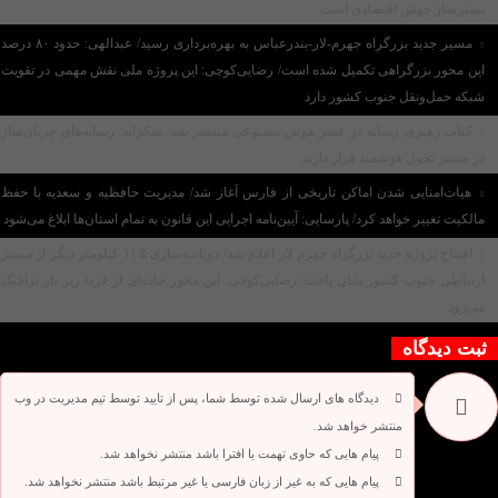
بسترساز جهش اقتصادی است
مسیر جدید بزرگراه جهرم-لار-بندرعباس به بهره‌برداری رسید/ عبدالهی: حدود ۸۰ درصد
این محور بزرگراهی تکمیل شده است/ رضایی‌کوچی: این پروژه ملی نقش مهمی در تقویت
شبکه حمل‌ونقل جنوب کشور دارد
کتاب رهبری رسانه در عصر هوش مصنوعی منتشر شد/ شکرانه: رسانه‌های جریان‌ساز
در مسیر تحول هوشمند قرار دارند
هیات‌امنایی شدن اماکن تاریخی از فارس آغاز شد/ مدیریت حافظیه و سعدیه با حفظ
مالکیت تغییر خواهد کرد/ پارسایی: آیین‌نامه اجرایی این قانون به تمام استان‌ها ابلاغ می‌‌شود
افتتاح پروژه جدید بزرگراه جهرم لار اعلام شد/ دوبانده‌سازی ۱۱.۵ کیلومتر دیگر از مسیر
ارتباطی جنوب کشور پایان یافت/ رضایی‌کوچی: این محور جاده‌ای از فردا زیر بار ترافیک
می‌رود
ثبت دیدگاه
دیدگاه های ارسال شده توسط شما، پس از تایید توسط تیم مدیریت در وب
منتشر خواهد شد.
پیام هایی که حاوی تهمت یا افترا باشد منتشر نخواهد شد.
پیام هایی که به غیر از زبان فارسی یا غیر مرتبط باشد منتشر نخواهد شد.