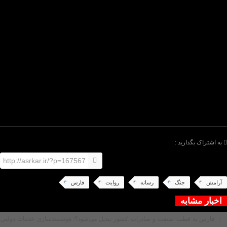
داده و بخش مهمی از این موفقیت، ناشی از همدلی مردم
و همراهی اکثر اصحاب رسانه بوده است.
نماینده عالی دولت در استان فارس در پایان بر ضرورت
استمرار آموزش‌های تخصصی برای خبرنگاران در شرایط
بحران، ضرورت تمرکز رسانه‌ها بر تقویت همبستگی
اجتماعی، پرهیز از دوگانه‌سازی‌های سیاسی و دو قطبی
شدن و تداوم هماهنگی خبری با نهادهای مسئول تأکید کرد.
امیری تأکید کرد: درک صحیح از موقعیت جنگی در کشور و
اتحاد مهم‌ترین ابزارهای گذر از وضعیت فعلی است و
رسانه‌ها نقش کلیدی در این عرصه بر عهده دارند.
/پایان متن/
به اشتراک بگذارید :
http://asrkar.ir/?p=167567
آرامش
جنگ
رسانه
روایت
فارس
اخبار مشابه
فارس به قطب صنعت و صادرات کشور تبدیل می‌شود؟/ هوشمندسازی خدمات دولتی