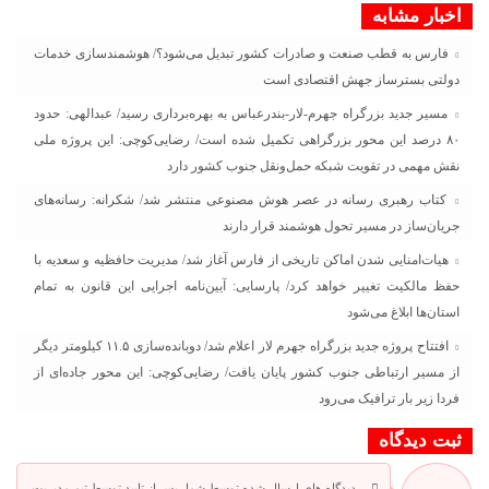
اخبار مشابه
فارس به قطب صنعت و صادرات کشور تبدیل می‌شود؟/ هوشمندسازی خدمات
دولتی بسترساز جهش اقتصادی است
مسیر جدید بزرگراه جهرم-لار-بندرعباس به بهره‌برداری رسید/ عبدالهی: حدود
۸۰ درصد این محور بزرگراهی تکمیل شده است/ رضایی‌کوچی: این پروژه ملی
نقش مهمی در تقویت شبکه حمل‌ونقل جنوب کشور دارد
کتاب رهبری رسانه در عصر هوش مصنوعی منتشر شد/ شکرانه: رسانه‌های
جریان‌ساز در مسیر تحول هوشمند قرار دارند
هیات‌امنایی شدن اماکن تاریخی از فارس آغاز شد/ مدیریت حافظیه و سعدیه با
حفظ مالکیت تغییر خواهد کرد/ پارسایی: آیین‌نامه اجرایی این قانون به تمام
استان‌ها ابلاغ می‌‌شود
افتتاح پروژه جدید بزرگراه جهرم لار اعلام شد/ دوبانده‌سازی ۱۱.۵ کیلومتر دیگر
از مسیر ارتباطی جنوب کشور پایان یافت/ رضایی‌کوچی: این محور جاده‌ای از
فردا زیر بار ترافیک می‌رود
ثبت دیدگاه
دیدگاه های ارسال شده توسط شما، پس از تایید توسط تیم مدیریت