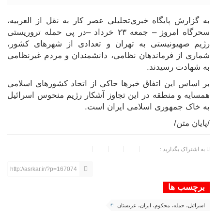
به گزارش پایگاه خبری‌تحلیلی عصر کار به نقل از العربیه،
سحرگاه امروز – جمعه ۲۳ خرداد –در پی حمله تروریستی
رژیم صهیونیستی به تهران و تعدادی از شهرهای کشور،
شماری از فرماندهان نظامی، دانشمندان و مردم غیرنظامی
به شهادت رسیدند.
بر اساس این اتفاق خبرها حاکی از اتحاد کشورهای اسلامی
همسایه و منطقه در این تجاوز آشکار رژیم منحوس اسرائیل
به خاک جمهوری اسلامی ایران است.
/پایان متن/
به اشتراک بگذارید :
http://asrkar.ir/?p=167074
برچسب ها
اسرائیل، حمله، محکوم، ایران، عربستان