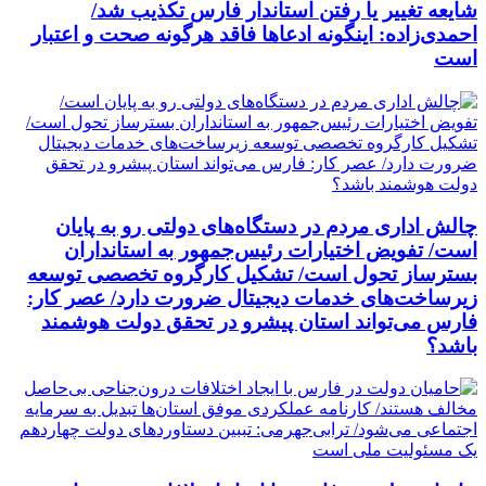
شایعه تغییر یا رفتن استاندار فارس تکذیب شد/
احمدی‌زاده: اینگونه ادعاها فاقد هرگونه صحت و اعتبار
است
چالش اداری مردم در دستگاه‌های دولتی رو به پایان
است/ تفویض اختیارات رئیس‌جمهور به استانداران
بسترساز تحول است/ تشکیل کارگروه تخصصی توسعه
زیرساخت‌های خدمات دیجیتال ضرورت دارد/ عصر کار:
فارس می‌تواند استان پیشرو در تحقق دولت هوشمند
باشد؟