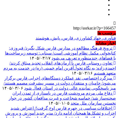
http://asrkar.ir/?p=166457
برچسب ها
فناوری، جهاد کشاورزی، فارس، پایش، هوشمند
اخبار مشابه
ترویج فرهنگ مطالعه در مدارس فارس شکل بگیرد/ فیروزی:
کتابخوانی مکمل نظام آموزشی است/ سینایی: توسعه زیرساخت‌ها
با فضاهای چندمنظوره تعریف می‌شود
۱۴۰۵/۰۳/۱۷
تعاون روستایی فارس با آرمان‌های انقلاب تجدید میثاق کردند/
احمدی‌زاده: به نگاه تحول‌آفرین امام خمینی (ره) در خدمت به مردم
متعهد هستیم
۱۴۰۵/۰۳/۱۶
میزگرد اختصاصی نقد عملکرد دستگاه‌های اجرایی فارس برگزار
می‌شود/ حامیان و منتقدان دولت در مسیر پیشرفت مصمم هستند/
میز پاسخگویی نماینده عالی دولت در استان فعال شود
۱۴۰۵/۰۳/۰۶
دفاع ملی مردم مرودشت فارس در پاسداری از تمدن ایران
صحنه‌ساز شد/ حماسه شجاعت و غیرت مدافعان کشور در جوار
نخستین سازمان ملل متحد
۱۴۰۵/۰۱/۰۵
اختلافات سیاسی در جهرم فارس اوج گرفت!/ اعتراض شدید
احزاب و تشکل‌ها همچنان ادامه دارد/ مدیر جدید آموزش و پرورش