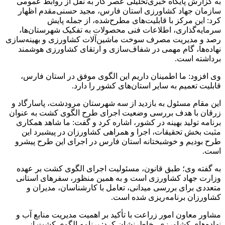
به گزارش پایگاه خبری‌تحلیلی عصر کار به نقل از روابط عمومی
سازمان جهاد کشاورزی استان فارس، مجید حسنی‌مقدم اظهار
کرد: این مرکز با قابلیت‌های مطرح‌شده، از جمله پایش
سرمایه‌گذاری، اطلاعات فنی محصولات به تفکیک شهرستان‌ها،
رصد و مدیریت مصرف سوخت ماشین‌آلات کشاورزی و بهینه‌سازی
نهاده‌ها، گام مهمی در شفاف‌سازی و ارتقای کشاورزی هوشمند
برداشته است.
وی افزود: ما اطمینان داریم این الگوی موفق در استان فارس،
قابلیت تعمیم به سایر استان‌های کشور را دارد.
این مقام مسئول به بازدید از سه شهرستان مرودشت، پاسارگاد و
زرقان با هدف بررسی وضعیت اجرای طرح الگوی کشت به عنوان
برنامه تولید بهینه در کشور، اشاره کرد و گفت: ما شاهد همکاری
مثبت بخش تحقیقات، اجرا و همراهی کشاورزان در پیشبرد این
طرح بودیم و خوشبختانه استان فارس در اجرای این طرح پیشرو
است.
به گفته وی؛ طبق قانون، مسئولیت اجرای الگوی کشت بر عهده
وزارت جهاد کشاورزی است و به همین منظور، سفرهای استانی
متعددی برای بررسی میدانی، تعامل با کارشناسان، مدیران و
کشاورزان برنامه‌ریزی شده است‌.
مشاور معاون امور زراعت با تأکید بر اهمیت مدیریت منابع آب و
نهاده‌های کشاورزی، خاطرنشان کرد: برنامه الگوی کشت از