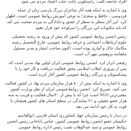
افراد جامعه،گفت: راستگویی باعث جلب اعتماد مردم می شود.
وی با اشاره به اینکه همه آثار شاعران بزرگ پارسی زبان از جمله
فردوسی ، حافظ و سعدی؛ به نوعی آموزش روابط عمومی است، اظهار
کرد: این آثار سطر به سطر از عشق و دلدادگی به مردم صحبت می کند
که باید مکتوبات این بزرگان را سرلوحه خود قرار دهیم.
رئیس انجمن روابط عمومی کشور که پیش از ورود به رشته تحصیلی
علوم ارتباطات اجتماعی و حرفه روابط عمومی، فارغ التحصیل رشته
مکانیک خاک و آبیاری بوده است، اکنون صاحب امتیاز و مدیر مسئول
ماهنامه پژوهشی مهر آب است.
رفیعی ابراز کرد: انجمن روابط عمومی ایران اولین نهاد مدنی است که
پس از پیروزی انقلاب اسلامی مجوز فعالیت دریافت و کار خود را با
پیشکسوتان و بزرگان روابط عمومی کشور آغاز کرده است.
وی با اشاره به اینکه بیش از ۸۰ هزار سازمان مردم نهاد در کشور فعالیت
می کنند، تصریح کرد: انجمن روابط‌عمومی ایران از نظر وزارت کشور
معتبرترین NGO است چرا که با بیش از ۳۰سال فعالیت و قریب به سه
هزار عضو حقیقی و ۲۱ نمایندگی در سطح استان های کشور همچنان با
قوت به کار خود ادامه می دهد.
در دیدار با رئیس سازمان جهاد کشاورزی استان فارس، ابوالقاسم
حکیمیان عضو انجمن روابط عمومی کشور، عباس باباخانی رئیس انجمن
روابط عمومی و سید عبدالوهاب نقیب رئیس اداره روابط عمومی