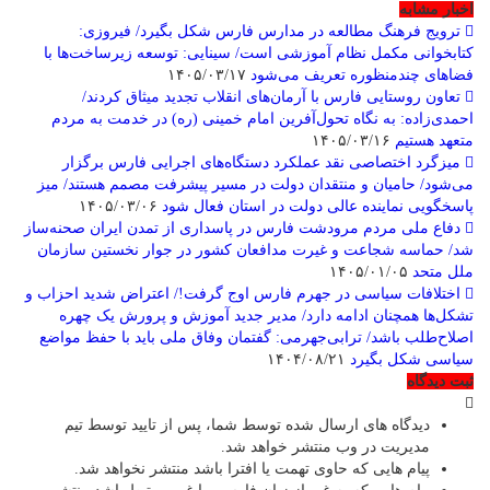
اخبار مشابه
ترویج فرهنگ مطالعه در مدارس فارس شکل بگیرد/ فیروزی:
کتابخوانی مکمل نظام آموزشی است/ سینایی: توسعه زیرساخت‌ها با
فضاهای چندمنظوره تعریف می‌شود
۱۴۰۵/۰۳/۱۷
تعاون روستایی فارس با آرمان‌های انقلاب تجدید میثاق کردند/
احمدی‌زاده: به نگاه تحول‌آفرین امام خمینی (ره) در خدمت به مردم
متعهد هستیم
۱۴۰۵/۰۳/۱۶
میزگرد اختصاصی نقد عملکرد دستگاه‌های اجرایی فارس برگزار
می‌شود/ حامیان و منتقدان دولت در مسیر پیشرفت مصمم هستند/ میز
پاسخگویی نماینده عالی دولت در استان فعال شود
۱۴۰۵/۰۳/۰۶
دفاع ملی مردم مرودشت فارس در پاسداری از تمدن ایران صحنه‌ساز
شد/ حماسه شجاعت و غیرت مدافعان کشور در جوار نخستین سازمان
ملل متحد
۱۴۰۵/۰۱/۰۵
اختلافات سیاسی در جهرم فارس اوج گرفت!/ اعتراض شدید احزاب و
تشکل‌ها همچنان ادامه دارد/ مدیر جدید آموزش و پرورش یک چهره
اصلاح‌طلب باشد/ ترابی‌جهرمی: گفتمان وفاق ملی باید با حفظ مواضع
سیاسی شکل بگیرد
۱۴۰۴/۰۸/۲۱
ثبت دیدگاه
دیدگاه های ارسال شده توسط شما، پس از تایید توسط تیم
مدیریت در وب منتشر خواهد شد.
پیام هایی که حاوی تهمت یا افترا باشد منتشر نخواهد شد.