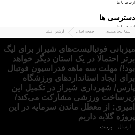
ارتباط با ما
دسترسی ها
ارتباط با ما
شما اینجا هستید :
صفحه اصلی
آرشیو :
فیلم
میزبانی فوتبالیست‌های شیراز برای لیگ
برتر احتمالا در یک استان دیگر خواهد
بود!/ مهلت سه ماهه فدراسیون فوتبال
برای ایجاد استانداردهای ورزشگاه
پارس/ شهرداری شیراز در تکمیل این
زیرساخت ورزشی مشارکت می‌کند/
امیری: از معطل ماندن سرمایه در این
پروژه گلایه داریم
ارسال
پرینت