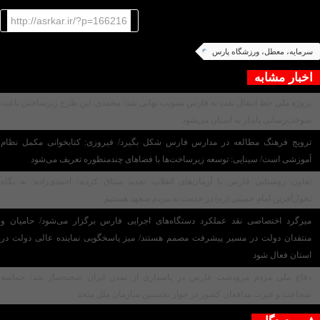
http://asrkar.ir/?p=166216
سرمایه، معطل، ورزشگاه پارس
اخبار مشابه
پروژه ملی خط انتقال نفت به فارس تصویب نهایی شد/ محمدی: این طرح زیرساختی باعث
سوخت‌رسانی پایدار به استان می‌شود
ترویج فرهنگ مطالعه در مدارس فارس شکل بگیرد/ فیروزی: کتابخوانی مکمل نظام
آموزشی است/ سینایی: توسعه زیرساخت‌ها با فضاهای چندمنظوره تعریف می‌شود
تعاون روستایی فارس با آرمان‌های انقلاب تجدید میثاق کردند/ احمدی‌زاده: به نگاه
تحول‌آفرین امام خمینی (ره) در خدمت به مردم متعهد هستیم
میزگرد اختصاصی نقد عملکرد دستگاه‌های اجرایی فارس برگزار می‌شود/ حامیان و
منتقدان دولت در مسیر پیشرفت مصمم هستند/ میز پاسخگویی نماینده عالی دولت در
استان فعال شود
دفاع ملی مردم مرودشت فارس در پاسداری از تمدن ایران صحنه‌ساز شد/ حماسه
شجاعت و غیرت مدافعان کشور در جوار نخستین سازمان ملل متحد