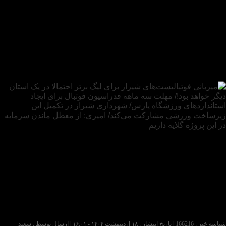
شناسه خبر : 166216 | تاریخ انتشار : ۱۸ اردیبهشت ۱۴۰۴ - ۱۶:۰۱ | ارسال توسط :
سعید