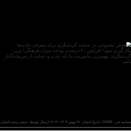
شناسه خبر : 163908 | تاریخ انتشار : ۲۶ بهمن ۱۴۰۳ - ۴:۱۴ | ارسال توسط :
سعید زحمت‌کشان