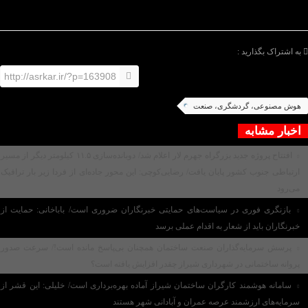
ندارد در گزارش ها، فقط اعداد را تغییر دهیم.
/پایان متن/
به اشتراک بگذارید :
http://asrkar.ir/?p=163908
هوش مصنوعی، گردشگری، صنعت
اخبار مشابه
افتتاح پروژه جدید بزرگراه جهرم لار اعلام شد/ دوبانده‌سازی ۱۱.۵ کیلومتر دیگر از مسیر
ارتباطی جنوب کشور پایان یافت/ رضایی‌کوچی: این محور جاده‌ای از فردا زیر بار ترافیک
می‌رود
بازنگری فوری در سیاست‌های حمایتی خبرنگاران ضروری است/ باباخانی: حمایت از
خبرنگاران باید از شعار به اقدام عملی برسد
پرسش سرمایه‌گذاران صنعت ساختمان همچنان بی‌پاسخ مانده است!/ سرعت صدور
پروانه ساختمانی در شهرداری شیراز چقدر افزایش یافته است؟
سامانه هوشمند کارگران ساختمان شیراز آماده بهره‌برداری است/ خلیلی: این قشر از
سرمایه‌های ارزشمند عرصه عمران و آبادانی شهر هستند