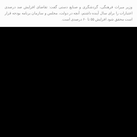
وزیر میراث فرهنگی، گردشگری و صنایع دستی گفت: تقاضای افزایش صد درصدی
اعتبارات را برای سال آینده داشتم، آنچه در دولت، مجلس و سازمان برنامه بودجه قرار
است محقق شود افزایش ۵۵ تا ۶۰ درصدی است.
سیدرضا صالحی ‌امیری در نشست فصلی با معاونان و
مدیران وزارت میراث فرهنگی، گردشگری و صنایع دستی
گفت: بخش زیادی از اختیارات خود را به جز مواردی که
مصادیق حاکمیتی باشد، قابل تنفیذ نیست. مثلاً بحث حریم
یک بحث حاکمیتی است و باید در شورای عالی وزارتخانه در
مورد آن تصمیم‌گیری شود.
وی افزود: سه مولفه مانند سیاستگذاری، حمایت دائمی
برای تقویت استان ها و طرح ها و همچنین نظارت بر
عملکردها بر عهده وزارتخانه است ولی دیگر موارد باید به
بخش خصوصی واگذار شود.
صالحی امیری همچنین از افزایش اعتبارات استان‌ها به
ویژه برای موزه در سال آینده خبر داد و گفت: بیشترین
افزایش بودجه برای پایگاه هاست. بناها و ساختمان ها
فرسوده شده و نیاز به اعتبار دارد. شهر کاشان بیش از ۷۰۰
بنای تاریخی دارد که ۲۲۰ بنا را مرمت کرده اند.
وی از توسعه زیرساخت های وزارتخانه به عنوان یکی از