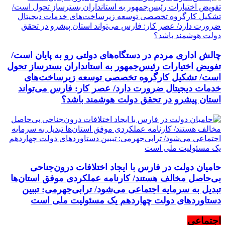
چالش اداری مردم در دستگاه‌های دولتی رو به پایان است/
تفویض اختیارات رئیس‌جمهور به استانداران بسترساز تحول
است/ تشکیل کارگروه تخصصی توسعه زیرساخت‌های
خدمات دیجیتال ضرورت دارد/ عصر کار: فارس می‌تواند
استان پیشرو در تحقق دولت هوشمند باشد؟
حامیان دولت در فارس با ایجاد اختلافات درون‌جناحی
بی‌حاصل مخالف هستند/ کارنامه عملکردی موفق استان‌ها
تبدیل به سرمایه اجتماعی می‌شود/ ترابی‌جهرمی: تببین
دستاوردهای دولت چهاردهم یک مسئولیت ملی است
اجتماعی