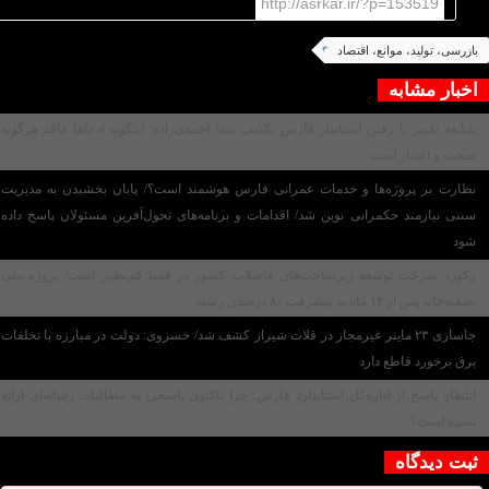
http://asrkar.ir/?p=153519
بازرسی، تولید، موانع، اقتصاد
اخبار مشابه
شایعه تغییر یا رفتن استاندار فارس تکذیب شد/ احمدی‌زاده: اینگونه ادعاها فاقد هرگونه
صحت و اعتبار است
نظارت بر پروژه‌ها و خدمات عمرانی فارس هوشمند است؟/ پایان بخشیدن به مدیریت
سنتی نیازمند حکمرانی نوین شد/ اقدامات و برنامه‌های تحول‌آفرین مسئولان پاسخ داده
شود
رکورد سرعت توسعه زیرساخت‌های فاضلاب کشور در فسا کم‌نظیر است/ پروژه ملی
تصفیه‌خانه پس از ۱۴ ماه به پیشرفت ۸۰ درصدی رسید
جاسازی ۲۳ ماینر غیرمجاز در قلات شیراز کشف شد/ خسروی: دولت در مبارزه با تخلفات
برق برخورد قاطع دارد
انتظار پاسخ از اداره‌کل استاندارد فارس؛ چرا تاکنون پاسخی به مطالبات رسانه‌ای ارائه
نشده است؟
ثبت دیدگاه