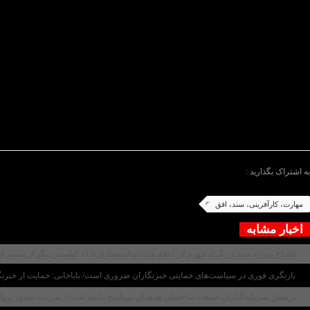
وی با یادآوری اینکه در شهر گراش این مشکل توسط خیری
سازمان انجام شده فاز دوم در دست اجراست .وی گفت؛ از 
شود
.
یائی ، مهم‌ترین مأموریت‌ این سازمان را افزایش بهره‌ور
اول امسال دایر شده است
.
ی در تشریح برنامه‌های هفته ملی مهارت که از شنبه گذش
آموزش‌محور با محوریت طرح مهادت تابستانه تشکیل جلسه 
تکریم بخش خصوصی را از برنامه‌های هفته مهارت بر شمرد
/پایان متن/
به اشتراک بگذارید :
مهارت، کارآفرینی، سند، افق
اخبار مشابه
افتتاح پروژه جدید بزرگراه جهرم لار اعلام شد/ دوبانده‌سازی ۱۱.۵ کیلومتر دیگر از مسیر ارتباطی جنوب کشور پایان یافت/ رضایی‌کوچی: این محور جاده‌ای از فردا زیر بار ترافیک می‌رود
بازنگری فوری در سیاست‌های حمایتی خبرنگاران ضروری است/ باباخانی: حمایت از خبرنگار
پرسش سرمایه‌گذاران صنعت ساختمان همچنان بی‌پاسخ مانده است!/ سرعت صدور پروانه