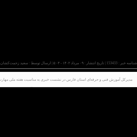
شناسه خبر : 153433 | تاریخ انتشار : ۰۹ مرداد ۱۴۰۲ - ۵:۰۴ | ارسال توسط :
سعید زحمت‌کشان
مدیرکل آموزش فنی و حرفه‌ای استان فارس در نشست خبری به مناسبت هفته ملی مهارت، و ر
رهام کیائی
گفت؛
۵۰
درصد فراگیران و مهارت‌آموزان ما فارغ
به گزارش پایگاه خبری تحلیلی عصر کار، مدیرکل آموزش 
ی همچنین؛ با ذکر اینکه
۵۵
مرکز دولتی با
۶۰۰
کارشناس و 
عهده بخش خصوصی است
.
کیائی همچنین از هدف‌گذاری
۷۵
هزار نفر دوره آموزشی برا
این مراکز دوره‌های رایگان را برگزار می‌کنند و در بخ
بین المللی با قابلیت ترجمه صادر می‌شود
.