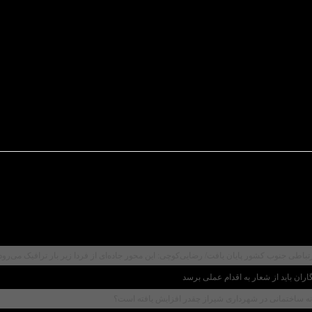
ن این شهر مرتفع شده است گفت فاز اول پروژه مرکز فنی
خیرین دعوت می‌کنیم تا در این حوزه فعال شوند تا بخشی
ی برشمرد و گفت
:
۱۷۵
مرکز جوار کارگاهی داریم که بیش از
ته آغاز شده است از افتتاح آموزشگاه تجمیعی با
۳۰
آموزش
خواهد داد و این موضوع تشریح خواهد شد.وی همچنین تقد
.
ان باید از شعار به اقدام عملی برسد
 ساختمانی در شهرداری شیراز چقدر افزایش یافته است؟