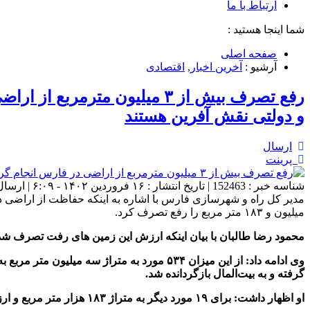
ارتباط با ما
شما اینجا هستید :
صفحه اصلی
آرشیو :
آخرین اخبار
,
اقتصادی
رفع تصرف بیش از ۳ میلیون 
و دولتی نقش آفرین هستند
ارسال
پرینت
شناسه خبر : 152463 | تاریخ انتشار : ۱۶ فروردین ۱۴۰۲ - ۶:۰۹ | ارسال توسط :
میلیون و ۱۸۳ متر مربع را رفع تصرف کرد.
محمود رضا طالبان
با بیان اینکه ارزش این زمین های رفت تصرف ش
وی ادامه داد: از این میزان
۵۳۴
مورد به متراژ سه میلیون متر مربع 
گرفته و به بیت‌المال بازگردانده شد
.
او اظهار داشت: برای
۱۹
مورد دیگر به متراژ
۱۸۳
هزار متر مربع و ا