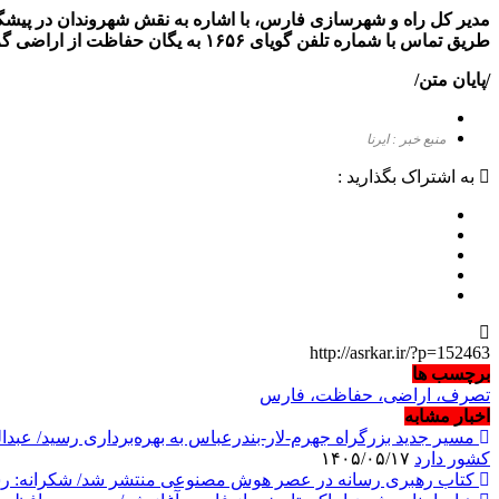
مدیر کل راه و شهرسازی فارس، با اشاره به نقش شهروندان در پیشگی
طریق تماس با شماره تلفن گویای ۱۶۵۶ به یگان حفاظت از اراضی گزارش دهند
/پایان متن/
منبع خبر : ایرنا
به اشتراک بگذارید :
http://asrkar.ir/?p=152463
برچسب ها
تصرف، اراضی، حفاظت، فارس
اخبار مشابه
کشور دارد
۱۴۰۵/۰۵/۱۷
کتاب رهبری رسانه در عصر هوش مصنوعی منتشر شد/ شکرانه: رسانه