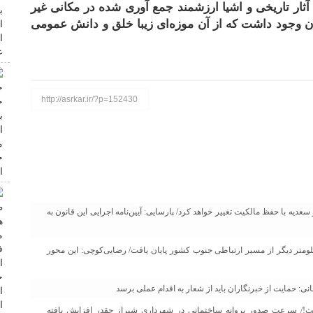
ار تاریخی و اشیا ارزشمند جمع آوری شده در مکانی غیر
ان وجود داشت که از آن موزه‌ای زیبا خلق و دانش عمومی
http://asrkar.ir/?p=152430
دیه با حفظ مالکیت تغییر خواهد کرد/ پارسایی: آیین‌نامه اجرایی این قانون به
ح پروژه جدید بزرگراه جهرم لار اعلام شد/ دوبانده‌سازی ۱۱.۵ کیلومتر دیگر از مسیر ارتباطی جنوب کشور پایان یافت/ رضایی‌کوچی: این محور
: حمایت از خبرنگاران باید از شعار به اقدام عملی برسد
!/ سرعت صدور پروانه ساختمانی در شهرداری شیراز چقدر افزایش یافته