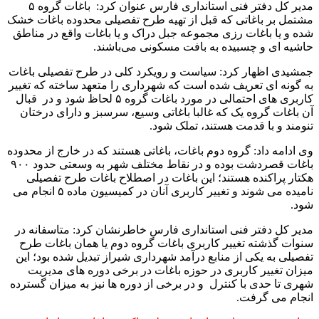
مدیر کل دفتر فنی استانداری فارس عنوان کرد: باغات گروه ۵
مشتمل بر باغاتی که قبل از تهیه طرح تفصیلی محدوده باغات خشک
شده و یا باغات رزی مجموعه جبل دراک و یا باغات واقع در مناطق
حاشیه ای و چسبیده به بافت مسکونی می‌باشند.
جمشیدی اظهار کرد: سیاست و رویکرد کلی در طرح تفصیلی باغات
به گونه ای تعریف شده است که شهرداری را متعهد ساخته که تغییر
کاربری های احتمالی در مورد باغات گروه ۵ لحاظ شود و در قبال
آن باغات گروه یک که غالبا باغاتی وسیع، سرسبز و دارای درختان
تنومند و با قدمت هستند، تملک شود.
وی ادامه دا‌د: گروه دوم باغات، باغاتی هستند که در خارج از محدوده
باغات قصردشت بوده و در نقاط مختلف شهر به وسعتی حدود ۹۰۰
هکتار پراکنده هستند؛ این باغات در اصطلاح باغات طرح تفصیلی
نامیده می شوند و تغییر کاربری آنان در کمیسیون ماده ۵ انجام می
شود.
مدیر کل دفتر فنی استانداری فارس خاطرنشان کرد: متاسفانه در
سنوات گذشته تغییر کاربری باغات گروه دوم یا همان باغات طرح
تفصیلی به یکی از منابع درآمد شهرداری شیراز تبدیل شده بود؛ این
میزان تغییر کاربری در حوزه باغات در برخی دوره های مدیریت
شهری تا حدی با کنترل و در برخی از دوره ها نیز به میزان گسترده
انجام می گرفت.