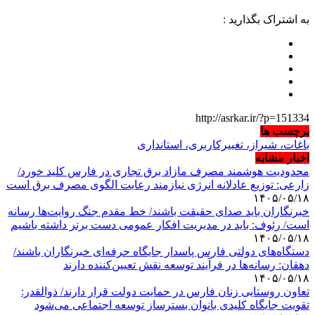
به اشتراک بگذارید :
http://asrkar.ir/?p=151334
برچسب ها
باغات، شیراز، تغییرکاربری، استانداری
اخبار مشابه
محدودیت هوشمند مصرف مازاد برق تجاری در فارس کلید خورد/
زارعی: توزیع عادلانه انرژی نیازمند رعایت الگوی مصرف برق است
۱۴۰۵/۰۵/۱۸
خبرنگاران باید صدای حقیقت باشند/ خط مقدم جنگ روایت‌ها رسانه
است/ رئوف: باید در مدیریت افکار عمومی دست برتر داشته باشیم
۱۴۰۵/۰۵/۱۸
دستگاه‌های دولتی فارس پاسدار جایگاه حرفه‌ای خبرنگاران باشند/
دهقان: رسانه‌ها در فرآیند توسعه نقش تعیین‌کننده دارند
۱۴۰۵/۰۵/۱۸
تعاون روستایی زنان فارس در حمایت دولت قرار دارند/ ذوالقدر:
تقویت جایگاه کلیدی بانوان بسترساز توسعه اجتماعی می‌شود