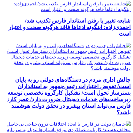
شایعه تغییر یا رفتن استاندار فارس تکذیب شد/
احمدی‌زاده: اینگونه ادعاها فاقد هرگونه صحت و اعتبار
است
چالش اداری مردم در دستگاه‌های دولتی رو به پایان
است/ تفویض اختیارات رئیس‌جمهور به استانداران
بسترساز تحول است/ تشکیل کارگروه تخصصی توسعه
زیرساخت‌های خدمات دیجیتال ضرورت دارد/ عصر کار:
فارس می‌تواند استان پیشرو در تحقق دولت هوشمند
باشد؟