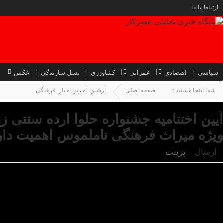
ارتباط با ما
سیاسی
اقتصادی
عمرانی
کشاورزی
نسل سازندگی
عکس
شما اینجا هستید :
صفحه اصلی
آرشیو :
آخرین اخبار
,
فرهنگی
آیین اختتامیه جشنواره حلوا ارده سنتی 
ویژه میراث فرهنگی ناملموس اهمیت دار
ارسال
پرینت