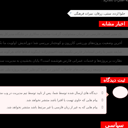
به اشتراک بگذارید :
حلوا ارده، سنتی، زرقان، میراث فرهنگی
اخبار مشابه
یک مدیر استان فارسی در کرمان مسئولیت گرفت/ ساسان سالاری در جایگاه مدیرکل پ
آخرین وضعیت پروژه‌های ورزشی کازرون و کوه‌چنار بررسی شد/ دوراندیش: اولویت ما تک
شایعه تغییر یا رفتن استاندار فارس تکذیب شد/ احمدی‌زاده: اینگونه ادعاها فاقد هرگونه 
نظارت بر پروژه‌ها و خدمات عمرانی فارس هوشمند است؟/ پایان بخشیدن به مدیریت سنتی ن
رکورد سرعت توسعه زیرساخت‌های فاضلاب کشور در فسا کم‌نظیر است/ پروژه ملی تصفیه‌خانه پس از ۱۴ ماه به پیشر
ثبت دیدگاه
دیدگاه های ارسال شده توسط شما، پس از تایید توسط تیم مدیریت در وب من
پیام هایی که حاوی تهمت یا افترا باشد منتشر نخواهد شد.
پیام هایی که به غیر از زبان فارسی یا غیر مرتبط باشد منتشر نخواهد شد.
دیدگاه بسته شده است.
سیاسی