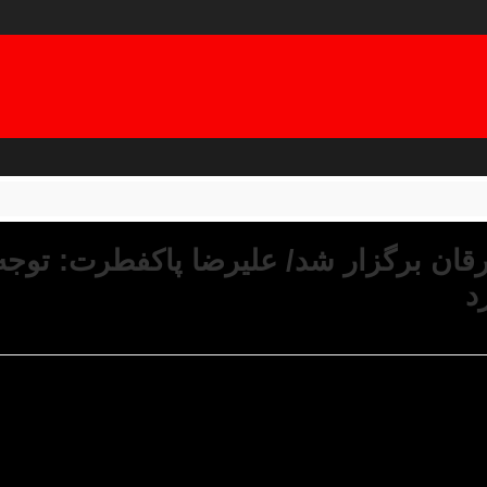
زرقان برگزار شد/ علیرضا پاکفطرت: توج
د