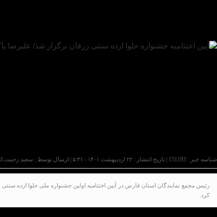
شناسه خبر : 151193 | تاریخ انتشار : ۲۲ اردیبهشت ۱۴۰۱ - ۵:۳۱ | ارسال توسط :
سعید زحمت‌ک
رئیس مجمع نمایندگان استان فارس در آیین اختتامیه اولین جشنواره ملی حلوا ارده سنتی
کرد.
علیرضا پاکفطرت، رئیس مجمع نمایندگان استان فارس و نما