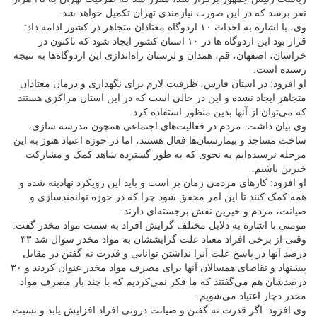
نفر برسد که در این صورت نیازمندی تهران تکمیل خواهد شد.
وی، با اشاره به احداث ۱۰ اردوگاه معتادان متجاهر در کشور ادامه داد:
قرار بود این اردوگاه ها در ۱۰ استان‌ کشور ایجاد شود که تاکنون در
خراسان، اصفهان، قم، همدان و لرستان راه‌اندازی این اردوگاه‌ها به نتیجه
رسیده است.
او افزود: در استان فارس، ظرفیت لازم برای نگهداری و درمان معتادان
متجاهر ایجاد نشده و این در حالی است که در این استان مراکزی هستند
که می‌توان از آنها بدین منظور استفاده کرد.
وی بیان داشت: مردم در فعالیت‌های اجتماعی همچون مدرسه سازی،
ساخت مساجد و بیمارستان‌ها فعال هستند، اما در حوزه اعتیاد هنوز به این
مرحله‌ نرسیده‌ایم به نحوی که به طور گسترده شاهد کمک و مشارکت
خیرین باشیم.
او افزود: کارهای مردمی زمان بر است و باید این رویکرد نهادینه شده و
همه کمک کنند تا این امر محقق شود چرا که در حوزه توانمندسازی و
صیانت، مردم و خیرین نقش برجسته‌ای دارند.
مومنی با اشاره به دلایل مختلف گرایش افراد به سمت مواد مخدر گفت:
وقتی از برخی افراد معتاد علت گرایششان به مواد مخدر سوال شد ۳۳
درصد آنها در پاسخ علت آنرا نداشتن توانایی و قدرت نه گفتن در مقابل
پیشنهاد و تقاضای همسالان آنها برای مصرف مواد مخدر عنوان کردند و ۳۰
درصدشان هم می‌گفتند که ما فکر نمی‌کردیم که با چند بار مصرف مواد
مخدر دچار اعتیاد می‌شویم.
وی افزود: اگر قدرت نه گفتن و صیانت درونی افراد افزایش یابد و نسبت