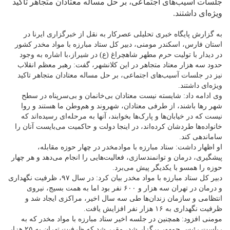
جلسات آسیب‌های اجتماعی، بر حل مساله معتادان متجاهر تاکید
ویژه‌ای داشتند.
به گزارش پایگاه خبری تحلیلی عصرکار به نقل از خبرگزاری ایرنا در
استان فارس، اسکندر مومنی، دبیر کل ستاد مبارزه با مواد مخدر کشور
در دیدار با تولیت حرم مطهر شاهچراغ (ع) در شیراز،با اشاره به وجود
حدود سه هزار معتاد متجاهر در این کلانشهر، گفت: رهبر معظم انقلاب
نیز در جلسات آسیب‌های اجتماعی، بر حل مساله معتادان متجاهر تاکید
ویژه‌ای داشتند.
وی ادامه داد: شایسته نیست معتادان بی‌خانمان و بی‌سرپناه در سطح
شهر رها باشند، از طرفی معتادان، شهروند و هم‌وطن ما هستند و روا
نیست که در خیابان‌ها و پارک‌ها بخوابند، آنها به مرحله‌ای رسیده‌اند که
خانواده‌ها طردشان کرده‌اند، در اینجا دولت و حاکمیت می‌بایست آنان را
ساماندهی کند.
او اظهار داشت: ستاد مبارزه با موادمخدر در چهار حوزه مقابله،
پیشگیری، درمان و توانمندسازی، فعالیت‌هایی را انجام می‌دهد و هر چهار
حوزه را همسو با یکدیگر پیش می‌برد.
دبیر کل ستاد مبارزه با مواد مخدر بیان کرد: در سال ۹۷، ظرفیت نگهداری
و درمان در تهران سه هزار و ۶۰۰ نفر بود اما به همت بسیج، نیروی
انتظامی و سازمان زندان‌ها طی سه سال اخیر، مراکزی ایجاد شد و
ظرفیت نگهداری به ۱۶ هزار نفر افزایش یافت.
مومنی افزود: همچنین در جلسه اخیر ستاد مبارزه با مواد مخدر که به
ریاست رئیس جمهور برگزار شد، مقرر شد که ظرفیت تهران به ۲۵ هزار