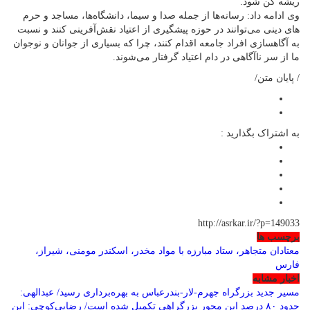
ریشه کن شود.
وی ادامه داد: رسانه‌ها از جمله صدا و سیما، دانشگاه‌ها، مساجد و حرم
های دینی می‌توانند در حوزه پیشگیری از اعتیاد نقش‌آفرینی کنند و نسبت
به آگاهسازی افراد جامعه اقدام کنند، چرا که بسیاری از جوانان و نوجوان
ما از سر ناآگاهی در دام اعتیاد گرفتار می‌شوند.
/ پایان متن/
به اشتراک بگذارید :
http://asrkar.ir/?p=149033
برچسب ها
معتادان متجاهر، ستاد مبارزه با مواد مخدر، اسکندر مومنی، شیراز،
فارس
اخبار مشابه
مسیر جدید بزرگراه جهرم-لار-بندرعباس به بهره‌برداری رسید/ عبدالهی:
حدود ۸۰ درصد این محور بزرگراهی تکمیل شده است/ رضایی‌کوچی: این