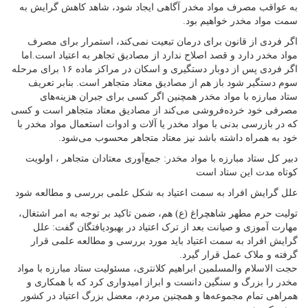
به عواقب مصرف مواد مخدر آگاهی ایجاد شود، شاهد کاهش گرایش به
سمت مواد مخدر خواهیم بود.
اگر فردی از قانون برای درمان تبعیت نمی‌کند، استمرار برای مصرف
مواد مخدر دارد و قصد اصلاح ندارد از مصادیق تجاهر به اعتیاد است.اما
اگر فردی پس از دوبار دستگیری و اسکان در مراکز ماده ۱۶ برای مرحله
سوم دستگیر شود باز هم از مصادیق معتاد متجاهر است. بنابر تعریف
ستاد مبارزه با مواد مخدر همچنین اگر کسی برای جبران هزینه‌های
مصرفی خود خرده‌فروشی می‌کند از مصادیق معتاد متجاهر است و کسی
که در بازرسی بدنی با مواد مخدر یا آلات و ادوات استعمال مواد مخدر با
خود به همراه داشته باشد نیز معتاد متجاهر محسوب می‌شود.
دبیر کل ستاد مبارزه با مواد مخدر: جمع‌آوری معتادان متجاهر ، اولویت
کوتاه مدت این ستاد است
علل گرایش افراد به سمت اعتیاد به شکل علمی بررسی و مطالعه شود
تولیت حرم مطهر شاهچراغ (ع) هم، ضمن تاکید بر توجه به امر اشتغال،
مهارت آموزی و صیانت بعد از ترک اعتیاد در بهبودیافتگان گفت: علل
گرایش افراد به سمت اعتیاد باید مورد بررسی و مطالعه علمی قرار
گرفته و ملاک عمل قرار گیرد.
حجت الاسلام والمسلمین ابراهیم کلانتری، مسئولیت ستاد مبارزه با مواد
مخدر را بزرگ و سنگین دانست و ابراز امیدواری کرد که با همکاری و
همراهی تمام مجموعه‌ها و همچنین مردم، معضل بزرگ اعتیاد در کشور